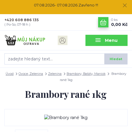
07.08.2026- 07.08.2026 Zavřeno !!!
+420 608 886 135
0
ks
0,00 Kč
( Po-So, 07-18 h )
Menu
Hledat
Úvod
Ovoce, Zelenina
Zelenina
Brambory, Batáty, Maniok
Brambory
rané 1kg
Brambory rané 1kg