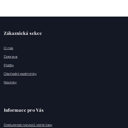
Zákaznická sekce
O nás
Doprava
Platby
Obchodní podmínky
Novinky
Informace pro Vás
Dostupnost rozvozů volné časy