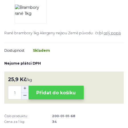
Rané brambory 1kg Alergeny nejsou Země původu: čr/pl
celý popis
Dostupnost
Skladem
Nejsme plátci DPH
25,9 Kč
/
kg
Přidat do košíku
Číslo produktu:
200-01-01-68
Cena za 1 kg:
34