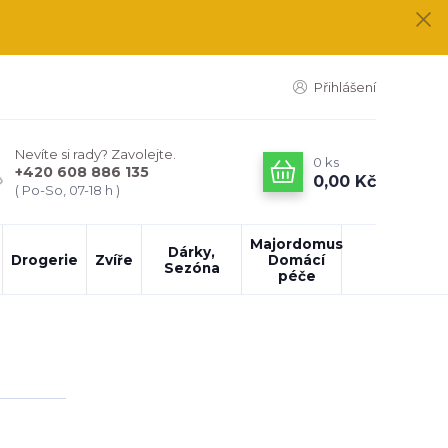
Přihlášení
Nevíte si rady? Zavolejte.
0
ks
+420 608 886 135
0,00 Kč
( Po-So, 07-18 h )
Majordomus
Dárky,
Drogerie
Zvíře
Domácí
Sezóna
péče