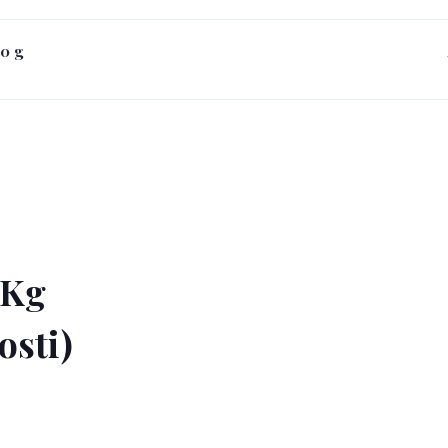
0 g
 Kg
osti)