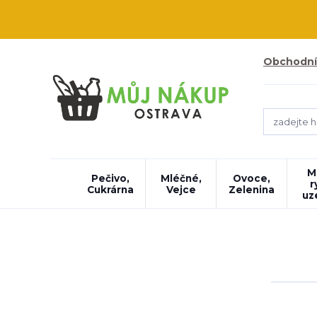
Obchodní
M
Pečivo,
Mléčné,
Ovoce,
r
Cukrárna
Vejce
Zelenina
uz