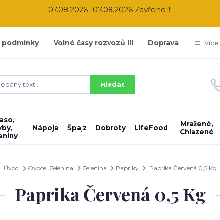
07.08.2026- 07.08.2026 Zavřeno !!!
 podmínky
Volné časy rozvozů !!!
Doprava
Více
Hledat
aso,
Mražené,
yby,
Nápoje
Špajz
Dobroty
LifeFood
Chlazené
eniny
Úvod
Ovoce, Zelenina
Zelenina
Papriky
Paprika Červená 0,5 Kg
Paprika Červená 0,5 Kg