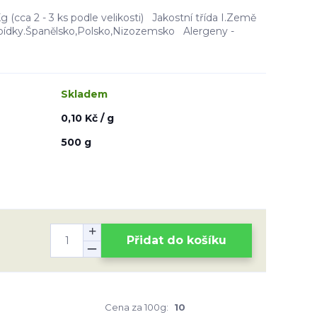
 (cca 2 - 3 ks podle velikosti) Jakostní třída I.Země
abídky.Španělsko,Polsko,Nizozemsko Alergeny -
Skladem
0,10 Kč / g
500 g
Přidat do košíku
Cena za 100g:
10