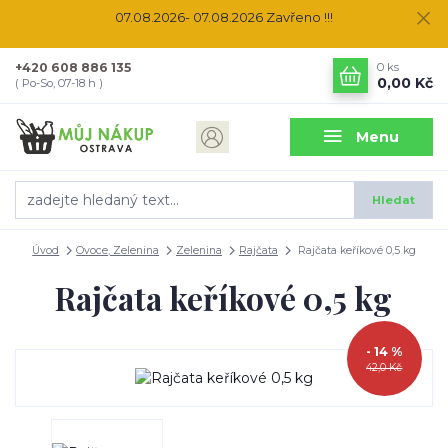
07.08.2026- 07.08.2026 Zavřeno !!!
+420 608 886 135
0
ks
0,00 Kč
( Po-So, 07-18 h )
Menu
Hledat
Úvod
Ovoce, Zelenina
Zelenina
Rajčata
Rajčata keříkové 0,5 kg
Rajčata keříkové 0,5 kg
- 14 %
42,0 Kč