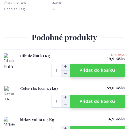
Číslo produktu:
4-09
Cena za 100g:
5
Podobné produkty
Cibule žlutá 1 Kg
17 % sleva
19,9 Kč
/
ks
Přidat do košíku
Celer 1 ks (cca 1,3 kg)
57,0 Kč
/
ks
Přidat do košíku
Mrkev volná 0,5 Kg
14,9 Kč
/
ks