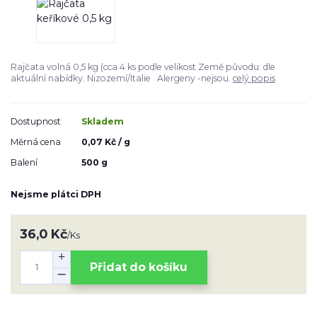
Rajčata volná 0,5 kg (cca 4 ks podle velikost Země původu: dle
aktuální nabídky. Nizozemí/Italie Alergeny -nejsou.
celý popis
Dostupnost
Skladem
Měrná cena
0,07 Kč / g
Balení
500 g
Nejsme plátci DPH
36,0 Kč
/
Ks
Přidat do košíku