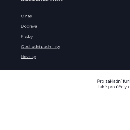
O nás
Doprava
Platby
Obchodní podmínky
Novinky
Pro základní fun
také pro účely 