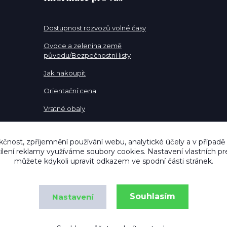
Dostupnost rozvozů volné časy
Ovoce a zelenina země
původu/Bezpečnostní listy
Jak nakoupit
Orientační cena
Vratné obaly
Pracovní pozice
kčnost, zpříjemnění používání webu, analytické účely a v případě
cílení reklamy využíváme soubory cookies. Nastavení vlastních pr
můžete kdykoli upravit odkazem ve spodní části stránek.
Souhlasím
Nastavení
Copyright © MujNakupOstrava.cz