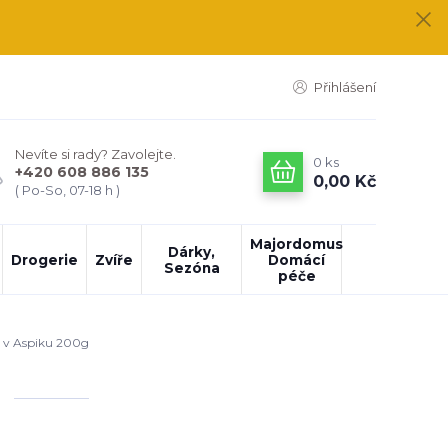
Přihlášení
Nevíte si rady? Zavolejte.
0
ks
+420 608 886 135
0,00 Kč
( Po-So, 07-18 h )
Majordomus
Dárky,
Drogerie
Zvíře
Domácí
Sezóna
péče
e v Aspiku 200g