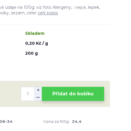
ové údaje na 100g: viz foto Alergeny, : vejce, lepek,
 boby, sezam, celer
celý popis
Skladem
0,20 Kč / g
200 g
Přidat do košíku
-06-34
Cena za 100g:
24,4