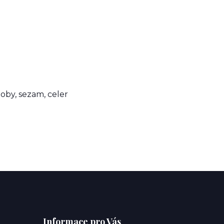
boby, sezam, celer
Informace pro Vás