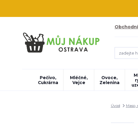
Obchodní
M
Pečivo,
Mléčné,
Ovoce,
r
Cukrárna
Vejce
Zelenina
uz
Úvod
Maso, 