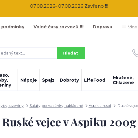
07.08.2026- 07.08.2026 Zavřeno !!!
 podmínky
Volné časy rozvozů !!!
Doprava
Více
Hledat
aso,
Mražené,
yby,
Nápoje
Špajz
Dobroty
LifeFood
Chlazené
eniny
ryby, uzeniny
Saláty,pomazánky,nakládané
Aspik a rosol
Ruské vejc
Ruské vejce v Aspiku 200g