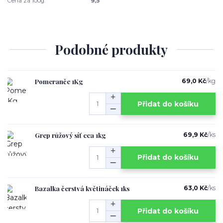
Cena za 100g:
9,5
Podobné produkty
Pomeranče 1Kg
69,0 Kč
/
kg
Přidat do košíku
Grep růžový síť cca 1kg
69,9 Kč
/
ks
Přidat do košíku
Bazalka čerstvá květináček 1ks
63,0 Kč
/
ks
Přidat do košíku