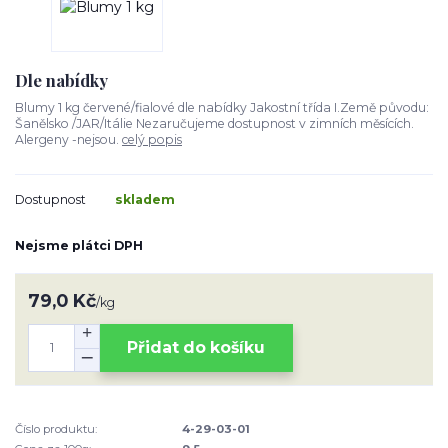
Dle nabídky
Blumy 1 kg červené/fialové dle nabídky Jakostní třída I.Země původu:
Šanělsko /JAR/Itálie Nezaručujeme dostupnost v zimních měsících.
Alergeny -nejsou.
celý popis
Dostupnost
skladem
Nejsme plátci DPH
79,0 Kč
/
kg
Přidat do košíku
Číslo produktu:
4-29-03-01