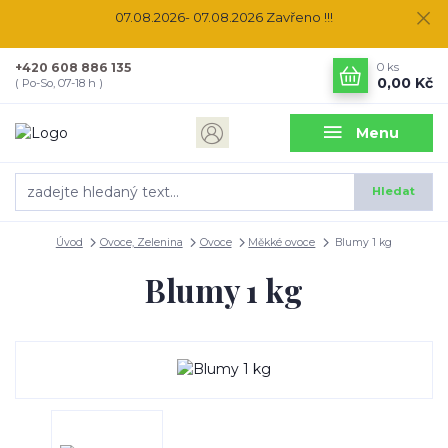
07.08.2026- 07.08.2026 Zavřeno !!!
+420 608 886 135
0
ks
0,00 Kč
( Po-So, 07-18 h )
Menu
Hledat
Úvod
Ovoce, Zelenina
Ovoce
Měkké ovoce
Blumy 1 kg
Blumy 1 kg