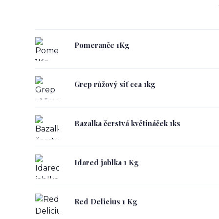
Pomeranče 1Kg
Grep růžový síť cca 1kg
Bazalka čerstvá květináček 1ks
Idared jablka 1 Kg
Red Delicius 1 Kg