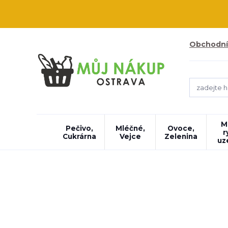
Obchodní
M
Pečivo,
Mléčné,
Ovoce,
r
Cukrárna
Vejce
Zelenina
uz