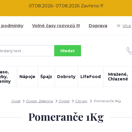
07.08.2026- 07.08.2026 Zavřeno !!!
 podmínky
Volné časy rozvozů !!!
Doprava
Více
Hledat
aso,
Mražené,
yby,
Nápoje
Špajz
Dobroty
LifeFood
Chlazené
eniny
Úvod
Ovoce, Zelenina
Ovoce
Citrusy
Pomeranče 1Kg
Pomeranče 1Kg