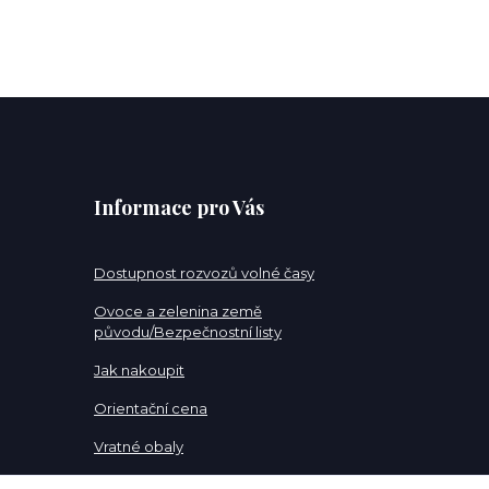
Informace pro Vás
Dostupnost rozvozů volné časy
Ovoce a zelenina země
původu/Bezpečnostní listy
Jak nakoupit
Orientační cena
Vratné obaly
Pracovní pozice