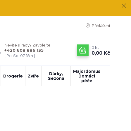
Přihlášení
Nevíte si rady? Zavolejte.
0
ks
+420 608 886 135
0,00 Kč
( Po-So, 07-18 h )
Majordomus
Dárky,
Drogerie
Zvíře
Domácí
Sezóna
péče