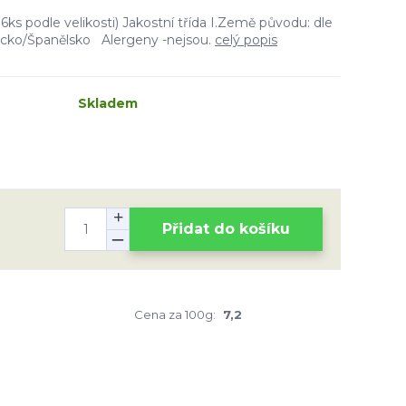
ks podle velikosti) Jakostní třída I.Země původu: dle
ecko/Španělsko Alergeny -nejsou.
celý popis
Skladem
Přidat do košíku
Cena za 100g:
7,2