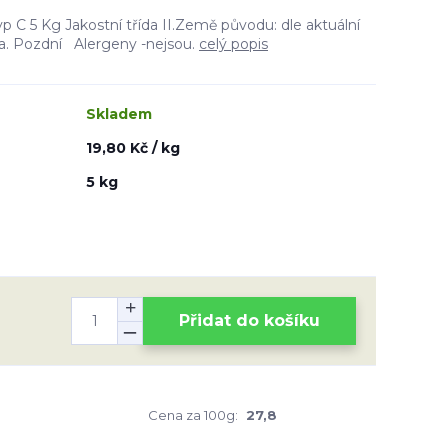
p C 5 Kg Jakostní třída II.Země původu: dle aktuální
ka. Pozdní Alergeny -nejsou.
celý popis
Skladem
19,80 Kč / kg
5 kg
Přidat do košíku
Cena za 100g:
27,8