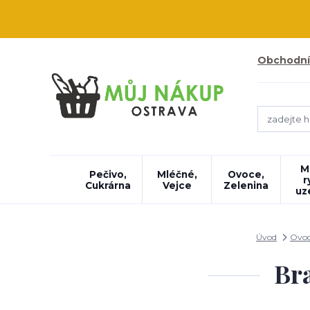
Obchodní
M
Pečivo,
Mléčné,
Ovoce,
r
Cukrárna
Vejce
Zelenina
uz
Úvod
Ovoc
Bra