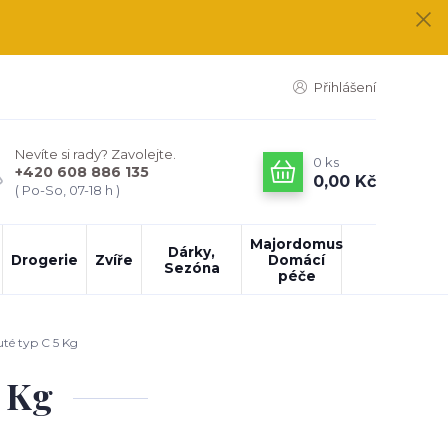
Přihlášení
Nevíte si rady? Zavolejte.
0
ks
+420 608 886 135
0,00 Kč
( Po-So, 07-18 h )
Majordomus
Dárky,
Drogerie
Zvíře
Domácí
Sezóna
péče
té typ C 5 Kg
5 Kg