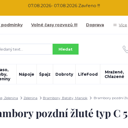
07.08.2026- 07.08.2026 Zavřeno !!!
 podmínky
Volné časy rozvozů !!!
Doprava
Více
Hledat
aso,
Mražené,
yby,
Nápoje
Špajz
Dobroty
LifeFood
Chlazené
eniny
e, Zelenina
Zelenina
Brambory, Batáty, Maniok
Brambory pozdní žlu
mbory pozdní žluté typ C 