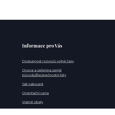
Informace pro Vás
Dostupnost rozvozů volné časy
Ovoce a zelenina země
původu/Bezpečnostní listy
Jak nakoupit
Orientační cena
Vratné obaly
Pracovní pozice