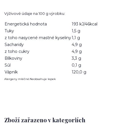
Výživové údaje na 100 g výrobku:
Energetická hodnota
193 kJ/46kcal
Tuky
1,5 g
z toho nasycené mastné kyseliny
1,1 g
Sacharidy
4,9 g
z toho cukry
4,9 g
Bílkoviny
3,3 g
Sůl
0,1 g
Vápník
120,0 g
Alergeny mléčné.Neobsahuje lepek
Zboží zařazeno v kategoriích