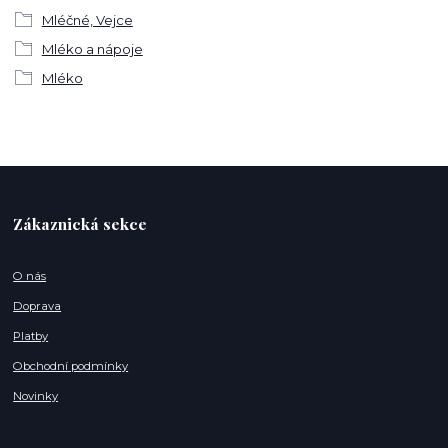
Mléčné, Vejce
Mléko a nápoje
Mléko
Zákaznická sekce
O nás
Doprava
Platby
Obchodní podmínky
Novinky