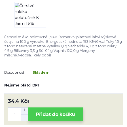
Čerstvé mléko polotučné 1,5% K jarmark v plastové lahvi Výživové
údaje na 100 g výrobku: Energetická hodnota 193 kJ/46kcal Tuky 1,5 g
z toho nasycené mastné kyseliny 1,1 g Sacharidy 4,9 g z toho cukry
4,9 g Bílkoviny 3,3 g Sůl 0,1 g Vápník 120,0 g Alergeny
mléčné.Neobsa...
celý popis
Dostupnost
Skladem
Nejsme plátci DPH
34,4 Kč
/
l
Přidat do košíku