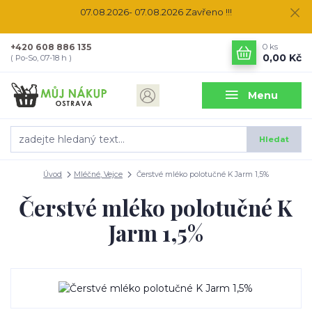
07.08.2026- 07.08.2026 Zavřeno !!!
+420 608 886 135
0
ks
0,00 Kč
( Po-So, 07-18 h )
Menu
Hledat
Úvod
Mléčné, Vejce
Čerstvé mléko polotučné K Jarm 1,5%
Čerstvé mléko polotučné K
Jarm 1,5%