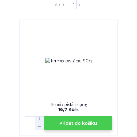
strana
z 1
Termix pistácie 90g
16,7 Kč
/
ks
Přidat do košíku