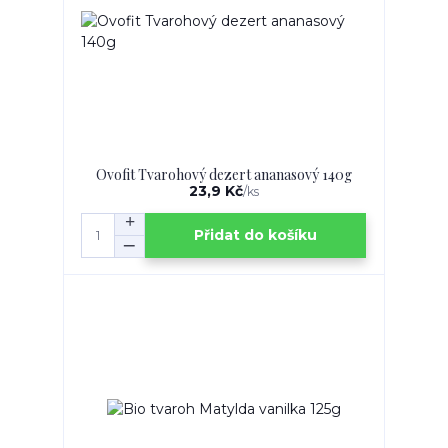
Ovofit Tvarohový dezert ananasový 140g
23,9 Kč
/
ks
Přidat do košíku