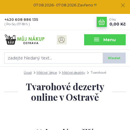
07.08.2026- 07.08.2026 Zavřeno !!!
+420 608 886 135
0
ks
0,00 Kč
( Po-So, 07-18 h )
Menu
Hledat
Úvod
Mléčné, Vejce
Mléčné dezérty
Tvarohové
Tvarohové dezerty
online v Ostravě