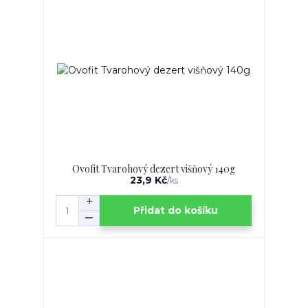
Ovofit Tvarohový dezert višňový 140g
23,9 Kč
/
ks
Přidat do košíku