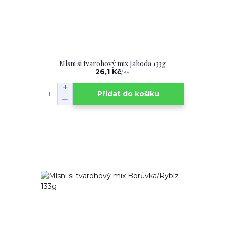
Mlsni si tvarohový mix Jahoda 133g
26,1 Kč
/
ks
Přidat do košíku