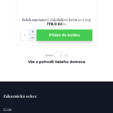
Bobík smetanový čokoládový krém 10 x 70g
178,0 Kč
/
ks
Přidat do košíku
strana
z 1
Vše z pohodlí Vašeho domova
Zákaznická sekce
O nás