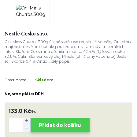
Nestlé Česko s.r.o.
Cini Minis Churros 300g Šíleně skořicové cereální čtverečky Cini Minis
mají nejen skvělou chuť ale jsou i zdrojem vitamínů a minerálních
látek. Složení: Celozrnná pšeničná mouka 42,4 %, Rýžová mouka
32,6 %, Cukr, Slunečnicový olej, Plnidlo (uhličitany vápenaté), Jedlá
sůl, Skořice 0,4 %, Antio...
celý popis
Dostupnost
Skladem
Nejsme plátci DPH
133,0 Kč
/
ks
Přidat do košíku