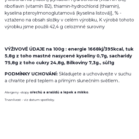
riboflavin (vitamín B2), thiamin-hydrochlorid (thiamin),
kyselina pteroylmonoglutamová (kyselina listová)], % -
vztaženo na obsah složky v celém výrobku, K výrobě tohoto
výrobku jsme použili 42,4 g celozrnné suroviny
VÝŽIVOVÉ ÚDAJE na 100g : energie 1668kj/395kcal, tuk
5,8g z toho mastné nasycené kyseliny 0,7g, sacharidy
75,8g z toho cukry 24,8g, Bílkoviny 7,3g., sůl1g
PODMÍNKY UCHOVÁNÍ:
Skladujete a uchovávejte v suchu
a chraňte před teplem a přímým slunečním světlem..
Alergeny -stopy
ořechů a arašídů a lepek a mléko
.
Trvanlivost - viz datum spotřeby.