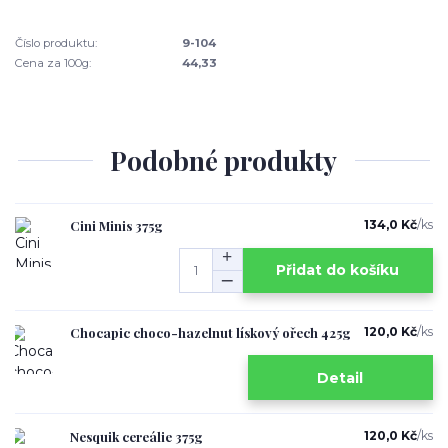
Číslo produktu:
9-104
Cena za 100g:
44,33
Podobné produkty
Cini Minis 375g
134,0 Kč
/
ks
Přidat do košíku
Chocapic choco-hazelnut lískový ořech 425g
120,0 Kč
/
ks
Detail
Nesquik cereálie 375g
120,0 Kč
/
ks