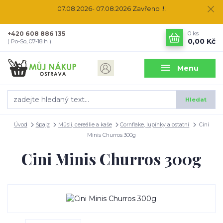
07.08.2026- 07.08.2026 Zavřeno !!!
+420 608 886 135
0
ks
0,00 Kč
( Po-So, 07-18 h )
Menu
Hledat
Úvod
Špajz
Müsli, cereálie a kaše
Cornflake, lupínky a ostatní
Cini
Minis Churros 300g
Cini Minis Churros 300g