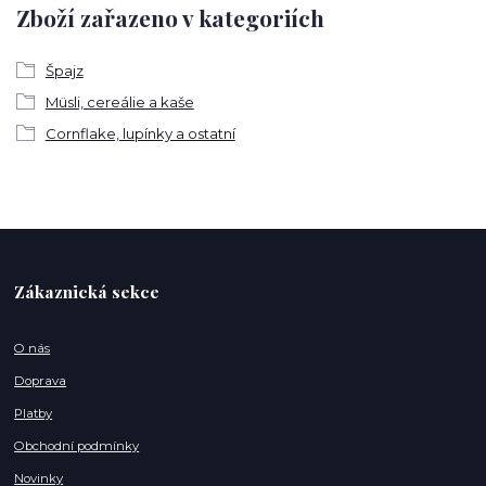
Zboží zařazeno v kategoriích
Špajz
Müsli, cereálie a kaše
Cornflake, lupínky a ostatní
Zákaznická sekce
O nás
Doprava
Platby
Obchodní podmínky
Novinky