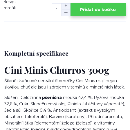
Přidat do košíku
Kompletní specifikace
Cini Minis Churros 300g
Šíleně skořicové cereální čtverečky Cini Minis mají nejen
skvělou chuť ale jsou i zdrojem vitamínů a minerálních látek.
Složení: Celozrnná
pšeničná
mouka 42,4 %, Rýžová mouka
32,6 %, Cukr, Slunečnicový olej, Plnidlo (uhličitany vápenaté),
Jedlá sůl, Skořice 0,4 %, Antioxidant (extrakt s vysokým
obsahem tokoferolů), Barvivo (karoteny), Přírodní aromata,
Minerální látka [elementární železo (železo)] a vitamíny
[nikotinamid (niacin), pyridoxin-hydrochlorid (vitamín B6),