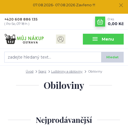
07.08.2026- 07.08.2026 Zavřeno !!!
+420 608 886 135
0
ks
0,00 Kč
( Po-So, 07-18 h )
Menu
Hledat
Úvod
Špajz
Luštěniny a obiloviny
Obiloviny
Obiloviny
Nejprodávanější