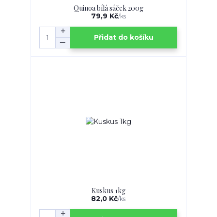
Quinoa bílá sáček 200g
79,9 Kč
/
ks
Přidat do košíku
Kuskus 1kg
82,0 Kč
/
ks