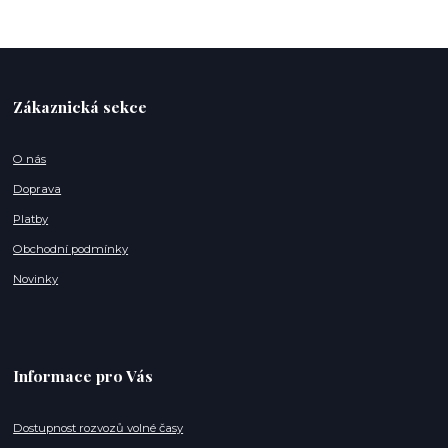
Zákaznická sekce
O nás
Doprava
Platby
Obchodní podmínky
Novinky
Informace pro Vás
Dostupnost rozvozů volné časy