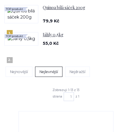
Quinoa bílá sáček 200g
TOP produkt
79,9 Kč
1.
Jáhly 0,5kg
TOP produkt
55,0 Kč
2.
Nejnovější
Nejlevnější
Nejdražší
Zobrazuji 1-13 z 13
strana
z 1