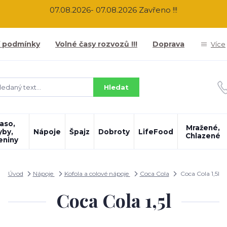
07.08.2026- 07.08.2026 Zavřeno !!!
 podmínky
Volné časy rozvozů !!!
Doprava
Více
Hledat
aso,
Mražené,
yby,
Nápoje
Špajz
Dobroty
LifeFood
Chlazené
eniny
Úvod
Nápoje
Kofola a colové nápoje
Coca Cola
Coca Cola 1,5l
Coca Cola 1,5l