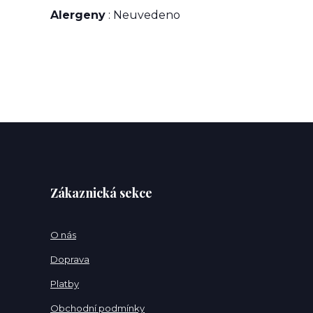
Alergeny
: Neuvedeno
Zákaznická sekce
O nás
Doprava
Platby
Obchodní podmínky