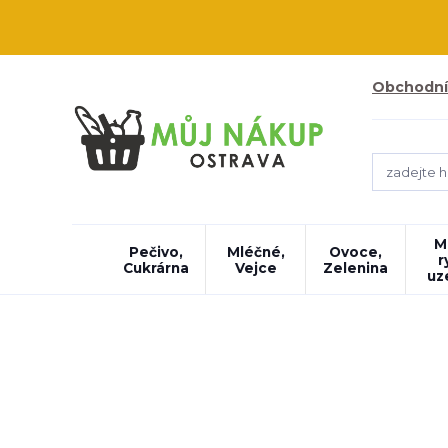
Obchodní
M
Pečivo,
Mléčné,
Ovoce,
r
Cukrárna
Vejce
Zelenina
uz