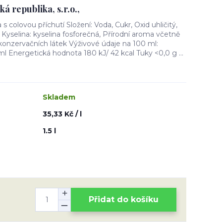
 republika, s.r.o.,
s colovou příchutí Složení: Voda, Cukr, Oxid uhličitý,
 Kyselina: kyselina fosforečná, Přírodní aroma včetně
konzervačních látek Výživové údaje na 100 ml:
l Energetická hodnota 180 kJ/ 42 kcal Tuky <0,0 g ...
Skladem
35,33 Kč / l
1.5 l
Přidat do košíku