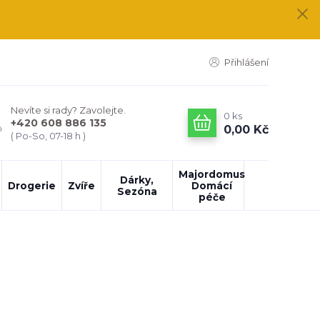
Přihlášení
Nevíte si rady? Zavolejte.
0
ks
+420 608 886 135
0,00 Kč
( Po-So, 07-18 h )
Majordomus
Dárky,
Drogerie
Zvíře
Domácí
Sezóna
péče