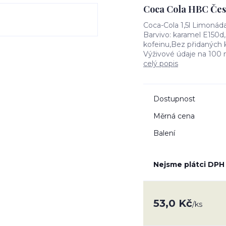
Coca Cola HBC Česká
Coca-Cola 1,5l Limonáda 
Barvivo: karamel E150d,
kofeinu,Bez přidaných 
Výživové údaje na 100 m
celý popis
Dostupnost
Měrná cena
Balení
Nejsme plátci DPH
53,0 Kč
/
ks