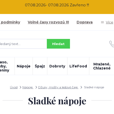
07.08.2026- 07.08.2026 Zavřeno !!!
 podmínky
Volné časy rozvozů !!!
Doprava
Více
Hledat
aso,
Mražené,
yby,
Nápoje
Špajz
Dobroty
LifeFood
Chlazené
eniny
Úvod
Nápoje
Džusy, mošty a ledové čaje
Sladké nápoje
Sladké nápoje