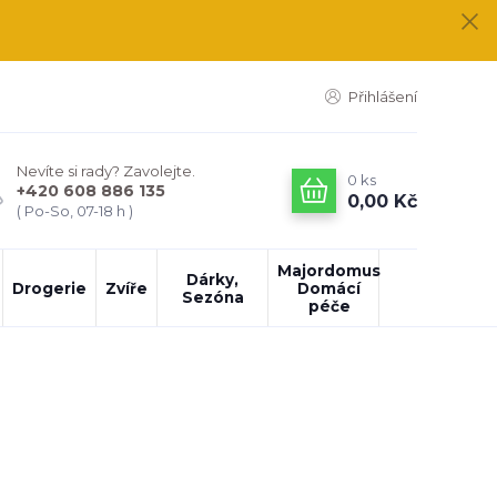
Přihlášení
Nevíte si rady? Zavolejte.
0
ks
+420 608 886 135
0,00 Kč
( Po-So, 07-18 h )
Majordomus
Dárky,
Drogerie
Zvíře
Domácí
Sezóna
péče