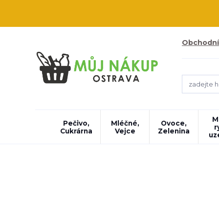
Obchodní
M
Pečivo,
Mléčné,
Ovoce,
r
Cukrárna
Vejce
Zelenina
uz