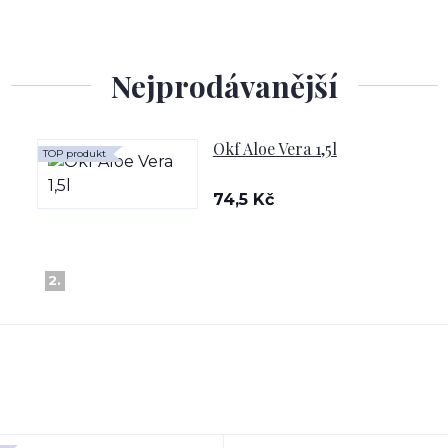
Nejprodávanější
Okf Aloe Vera 1,5l
TOP produkt
74,5 Kč
2.