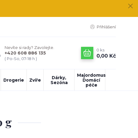
Přihlášení
Nevíte si rady? Zavolejte.
0
ks
+420 608 886 135
0,00 Kč
( Po-So, 07-18 h )
Majordomus
Dárky,
Drogerie
Zvíře
Domácí
Sezóna
péče
0 g