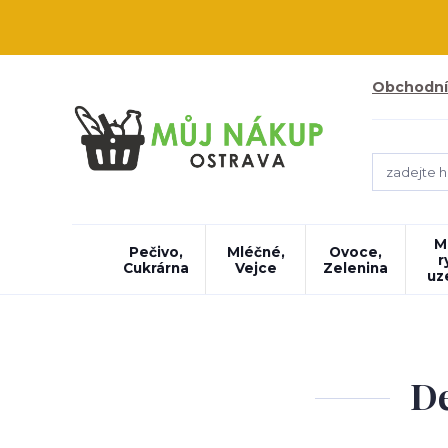
Obchodní
M
Pečivo,
Mléčné,
Ovoce,
r
Cukrárna
Vejce
Zelenina
uz
De