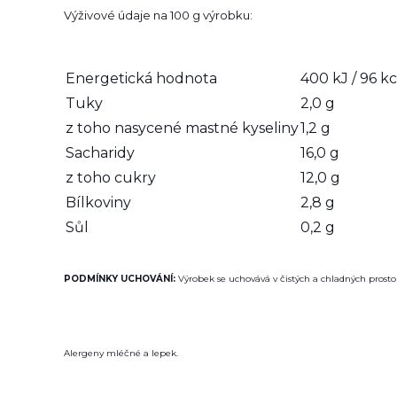
Výživové údaje na 100 g výrobku:
Energetická hodnota
400 kJ / 96 kc
Tuky
2,0 g
z toho nasycené mastné kyseliny
1,2 g
Sacharidy
16,0 g
z toho cukry
12,0 g
Bílkoviny
2,8 g
Sůl
0,2 g
PODMÍNKY UCHOVÁNÍ:
Výrobek se uchovává v čistých a chladných prostor
Alergeny mléčné a lepek.