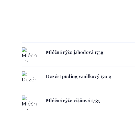
Mléčná rýže jahodová 175g
Dezért puding vanilkový 150 g
Mléčná rýže višňová 175g