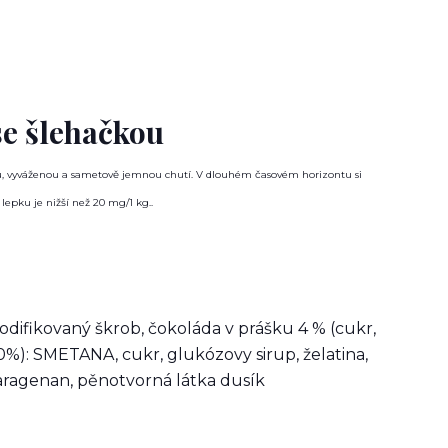
se šlehačkou
ou, vyváženou a sametově jemnou chutí. V dlouhém časovém horizontu si
epku je nižší než 20 mg/1 kg..
difikovaný škrob, čokoláda v prášku 4 % (cukr,
0%): SMETANA, cukr, glukózovy sirup, želatina,
aragenan, pěnotvorná látka dusík