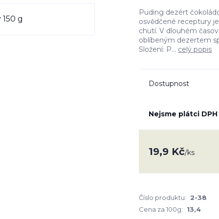
Puding dezért čokolád
osvědčené receptury j
chutí. V dlouhém časov
oblíbeným dezertem spo
Složení: P...
celý popis
Dostupnost
Nejsme plátci DPH
19,9 Kč
/
ks
Číslo produktu:
2-38
Cena za 100g:
13,4