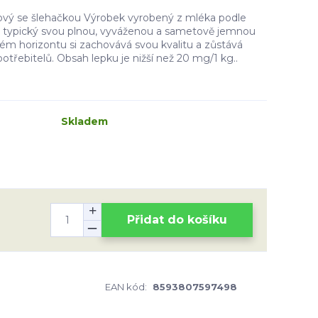
ový se šlehačkou Výrobek vyrobený z mléka podle
e typický svou plnou, vyváženou a sametově jemnou
ém horizontu si zachovává svou kvalitu a zůstává
třebitelů. Obsah lepku je nižší než 20 mg/1 kg..
Skladem
Přidat do košíku
EAN kód:
8593807597498