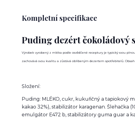
Kompletní specifikace
Puding dezért čokoládový 
Výrobek vyrobený z mléka podle osvědčené receptury je typický svou pln
zachovává svou kvalitu a zůstává oblíbeným dezertem spotřebitelů. Obsah l
Složení:
Puding: MLÉKO, cukr, kukuřičný a tapiokový mo
kakao 32%), stabilizátor karagenan. Šlehačka (1
emulgátor E472 b, stabilizátory guma guar a k