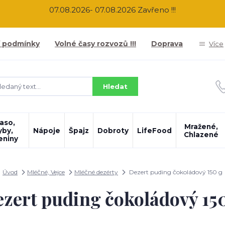
07.08.2026- 07.08.2026 Zavřeno !!!
 podmínky
Volné časy rozvozů !!!
Doprava
Více
Hledat
aso,
Mražené,
yby,
Nápoje
Špajz
Dobroty
LifeFood
Chlazené
eniny
Úvod
Mléčné, Vejce
Mléčné dezérty
Dezert puding čokoládový 150 g
zert puding čokoládový 15