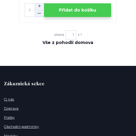
Přidat do košíku
strana
z 1
Vše z pohodlí domova
Zákaznická sekce
O nás
Doprava
Platby
Obchodní podmínky
Novinky