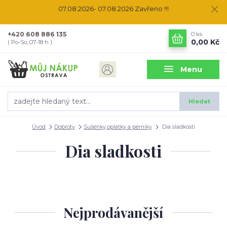
07.08.2026- 07.08.2026 Zavřeno !!!
+420 608 886 135
0
ks
0,00 Kč
( Po-So, 07-18 h )
Menu
Hledat
Úvod
Dobroty
Sušenky,oplatky a perníky
Dia sladkosti
Dia sladkosti
Nejprodávanější