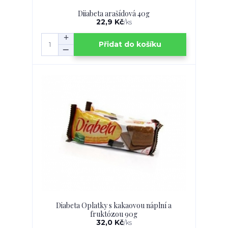
Diiabeta arašídová 40g
22,9 Kč
/
ks
Přidat do košíku
Diabeta Oplatky s kakaovou náplní a
fruktózou 90g
32,0 Kč
/
ks