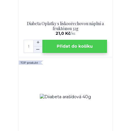
Diabeta Oplatky s lískoořechovou náplní a
fruktózou 32g
21,0 Kč
/
ks
Přidat do košíku
TOP produkt