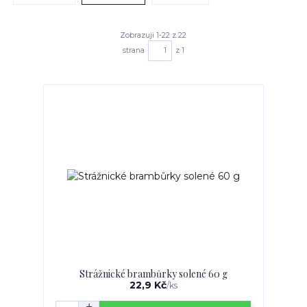
Zobrazuji 1-22 z 22
strana
z 1
Strážnické brambůrky solené 60 g
22,9 Kč
/
ks