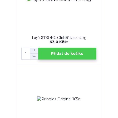
Lay’s STRONG Chili & Lime 120g
63,0 Kč
/
ks
Přidat do košíku