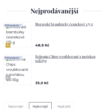
Nejprodávanější
Moravské brambůrky česnekové 175 g
TOP produkt
48,9 Kč
1.
Bohemia Chips vroubkované s mořskou
TOP produkt
solí 65g
2.
35,0 Kč
Nejnovější
Nejlevnější
Nejdražší