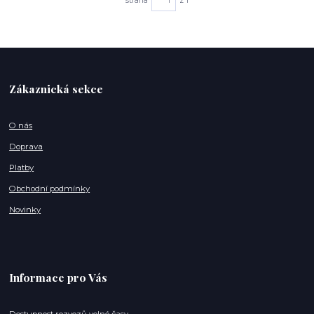
strana
z 1
Zákaznická sekce
O nás
Doprava
Platby
Obchodní podmínky
Novinky
Informace pro Vás
Dostupnost rozvozů volné časy