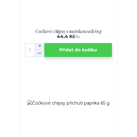
Čočkové chipsy s mořskou solí 65g
44,4 Kč
/
ks
Přidat do košíku