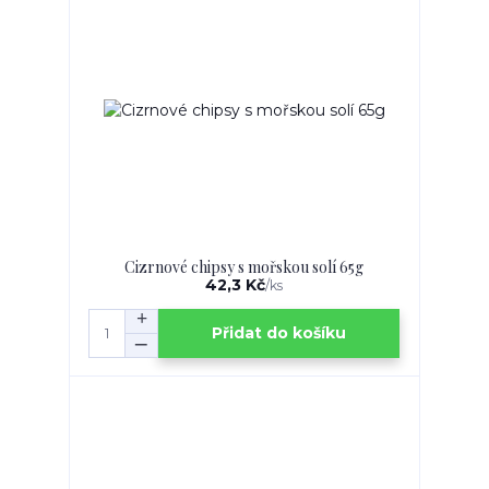
Cizrnové chipsy s mořskou solí 65g
42,3 Kč
/
ks
Přidat do košíku