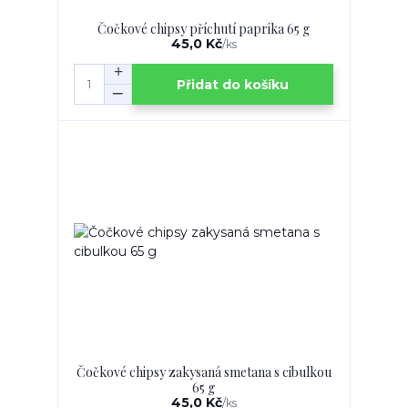
Čočkové chipsy příchutí paprika 65 g
45,0 Kč
/
ks
Přidat do košíku
Čočkové chipsy zakysaná smetana s cibulkou
65 g
45,0 Kč
/
ks