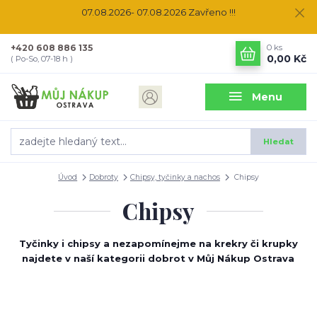
07.08.2026- 07.08.2026 Zavřeno !!!
+420 608 886 135
0
ks
0,00 Kč
( Po-So, 07-18 h )
Menu
Hledat
Úvod
Dobroty
Chipsy, tyčinky a nachos
Chipsy
Chipsy
Tyčinky i chipsy a nezapomínejme na krekry či krupky
najdete v naší kategorii dobrot v Můj Nákup Ostrava