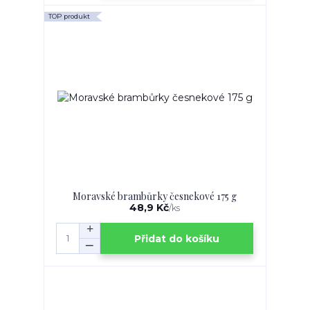
TOP produkt
Moravské brambůrky česnekové 175 g
48,9 Kč
/
ks
Přidat do košíku