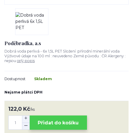
Poděbradka, a.s
Dobrá voda perlivá - 6x 1,5L PET Složení :přírodní minerální voda
Výživové údaje na 100 ml : neuvedeno Země původu : ČR Alergeny :
nejsou
celý popis
Dostupnost
Skladem
Nejsme plátci DPH
122,0 Kč
/
ks
Přidat do košíku