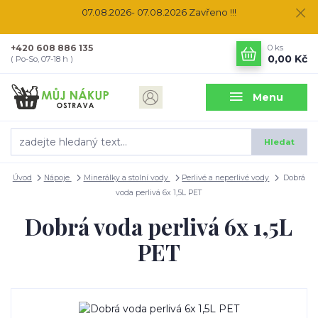
07.08.2026- 07.08.2026 Zavřeno !!!
+420 608 886 135
0
ks
0,00 Kč
( Po-So, 07-18 h )
Menu
Hledat
Úvod
Nápoje
Minerálky a stolní vody
Perlivé a neperlivé vody
Dobrá
voda perlivá 6x 1,5L PET
Dobrá voda perlivá 6x 1,5L
PET