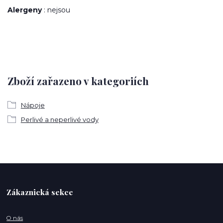
Alergeny
: nejsou
Zboží zařazeno v kategoriích
Nápoje
Perlivé a neperlivé vody
Zákaznická sekce
O nás