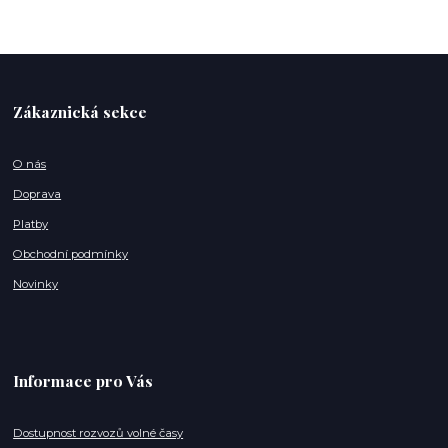
Zákaznická sekce
O nás
Doprava
Platby
Obchodní podmínky
Novinky
Informace pro Vás
Dostupnost rozvozů volné časy