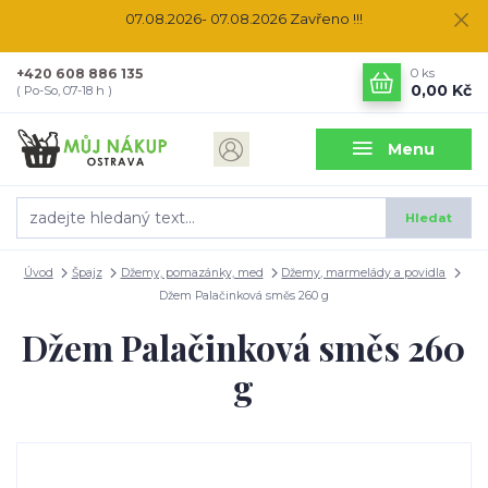
07.08.2026- 07.08.2026 Zavřeno !!!
+420 608 886 135
0
ks
0,00 Kč
( Po-So, 07-18 h )
Menu
Hledat
Úvod
Špajz
Džemy, pomazánky, med
Džemy, marmelády a povidla
Džem Palačinková směs 260 g
Džem Palačinková směs 260
g