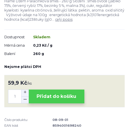
Hamé Džem Palačinková směs - 260 g Složení : směs ovoce (jablko
75%, červený rybíz 17%, bezinky 5 %, malina 3%), cukr, regulátor
kyselosti: kyselina citrónová, želírující látka: pektin, aroma. oxid siřičitý
Výživové údaje na 100g : energetická hodnota (kJ)1011energetická
hodnota (kcal)238tuky (g)0...
celý popis
Dostupnost
Skladem
Měrná cena
0,23 Kč / g
Balení
260 g
Nejsme plátci DPH
59,9 Kč
/
ks
Přidat do košíku
Číslo produktu:
08-09-01
EAN kód:
8594001698240