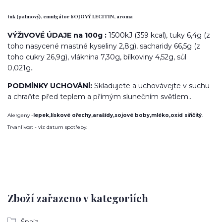
tuk (palmový), emulgátor SOJOVÝ LECITIN, aroma
VÝŽIVOVÉ ÚDAJE na 100g :
1500kJ (359 kcal), tuky 6,4g (z
toho nasycené mastné kyseliny 2,8g), sacharidy 66,5g (z
toho cukry 26,9g), vláknina 7,30g, bílkoviny 4,52g, sůl
0,021g..
PODMÍNKY UCHOVÁNÍ:
Skladujete a uchovávejte v suchu
a chraňte před teplem a přímým slunečním světlem..
Alergeny -
lepek,lískové ořechy,arašídy,sojové boby,mléko,oxid siřičitý
.
Trvanlivost - viz datum spotřeby.
Zboží zařazeno v kategoriích
Špajz