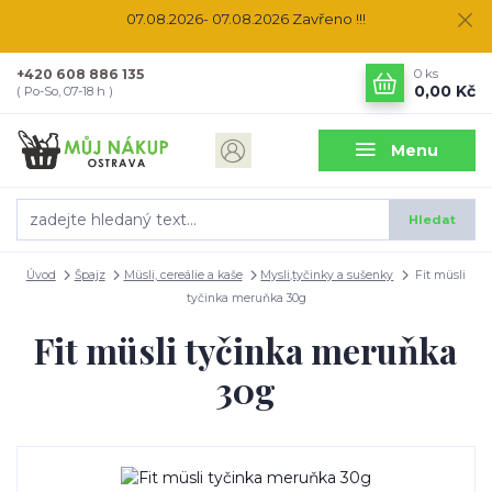
07.08.2026- 07.08.2026 Zavřeno !!!
+420 608 886 135
0
ks
0,00 Kč
( Po-So, 07-18 h )
Menu
Hledat
Úvod
Špajz
Müsli, cereálie a kaše
Mysli,tyčinky a sušenky
Fit müsli
tyčinka meruňka 30g
Fit müsli tyčinka meruňka
30g