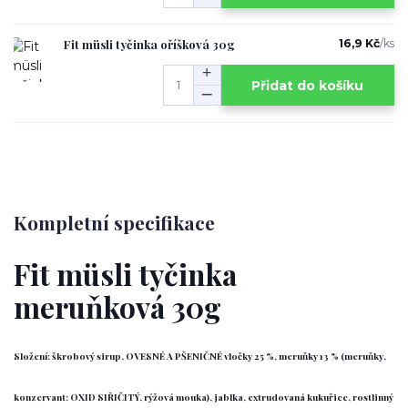
Fit müsli tyčinka oříšková 30g
16,9 Kč
/
ks
Přidat do košíku
Kompletní specifikace
Fit müsli tyčinka
meruňková 30g
Složení: škrobový sirup, OVESNÉ A PŠENIČNÉ vločky 25 %, meruňky 13 % (meruňky,
konzervant: OXID SIŘIČITÝ, rýžová mouka), jablka, extrudovaná kukuřice, rostlinný