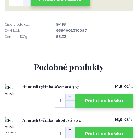
Číslo produktu:
9-118
EAN kód:
8594002310097
Cena za 100g:
56,33
Podobné produkty
Fit müsli tyčinka šťavnatá 30g
14,9 Kč
/
ks
Přidat do košíku
Fit müsli tyčinka jahodová 30g
16,9 Kč
/
ks
Přidat do košíku