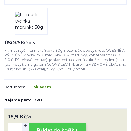
ÚSOVSKO a.s.
Fit müsli tyčinka meruňková 30g Složení: škrobový sirup, OVESNÉ A
PŠENIČNÉ vločky 25 %, meruňky 13 % (meruňky, konzervant: OXID
SIŘIČITÝ, rýžová mouka), jablka, extrudovaná kukuřice, rostlinný tuk
(palmový), emulgátor SOJOVÝ LECITIN, aroma VÝŽIVOVÉ ÚDAJE na
100g : 1500kJ (359 kcal), tuky 6,4g ...
celý popis
Dostupnost
Skladem
Nejsme plátci DPH
16,9 Kč
/
ks
Přidat do košíku