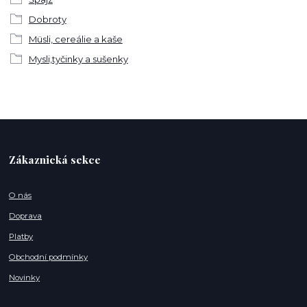
Dobroty
Müsli, cereálie a kaše
Mysli,tyčinky a sušenky
Zákaznická sekce
O nás
Doprava
Platby
Obchodní podmínky
Novinky