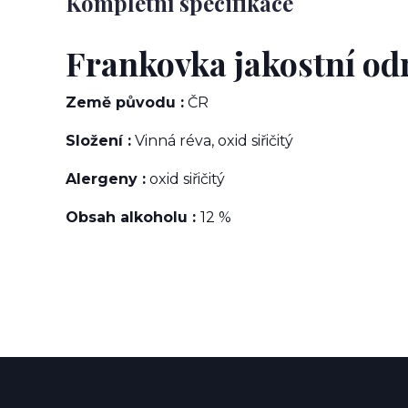
Kompletní specifikace
Frankovka jakostní odr
Země původu :
ČR
Složení :
Vinná réva, oxid siřičitý
Alergeny :
oxid siřičitý
Obsah alkoholu :
12 %