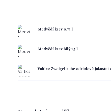
Medvědí krev 0,75 l
Medvědí krev bílý 1,5 l
Valtice Zweigeltrebe odrůdové jakostní v