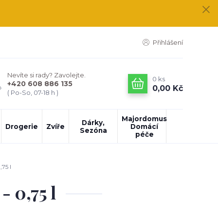
Přihlášení
Nevíte si rady? Zavolejte.
0
ks
+420 608 886 135
0,00 Kč
( Po-So, 07-18 h )
Majordomus
Dárky,
Drogerie
Zvíře
Domácí
Sezóna
péče
75 l
 0,75 l