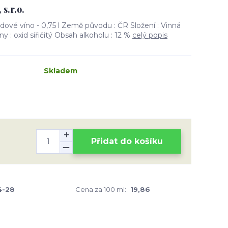
s.r.o.
dové víno - 0,75 l Země původu : ČR Složení : Vinná
eny : oxid siřičitý Obsah alkoholu : 12 %
celý popis
Skladem
Přidat do košíku
4-28
Cena za 100 ml:
19,86