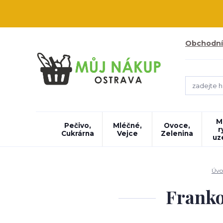
Obchodní
M
Pečivo,
Mléčné,
Ovoce,
r
Cukrárna
Vejce
Zelenina
uz
Úvo
Franko