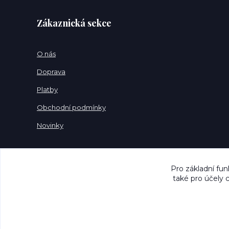
Zákaznická sekce
O nás
Doprava
Platby
Obchodní podmínky
Novinky
Pro základní fun
také pro účely 