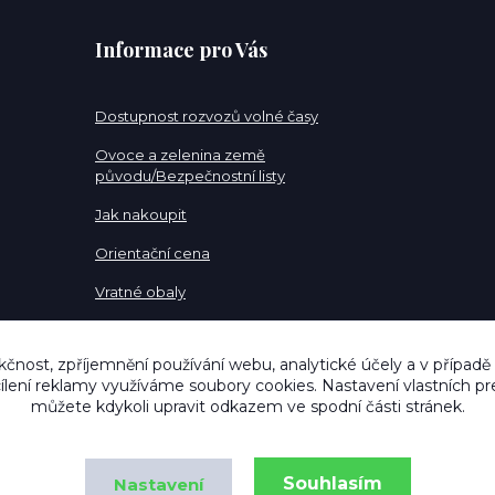
Informace pro Vás
Dostupnost rozvozů volné časy
Ovoce a zelenina země
původu/Bezpečnostní listy
Jak nakoupit
Orientační cena
Vratné obaly
Pracovní pozice
kčnost, zpříjemnění používání webu, analytické účely a v případě
cílení reklamy využíváme soubory cookies. Nastavení vlastních pr
můžete kdykoli upravit odkazem ve spodní části stránek.
Souhlasím
Nastavení