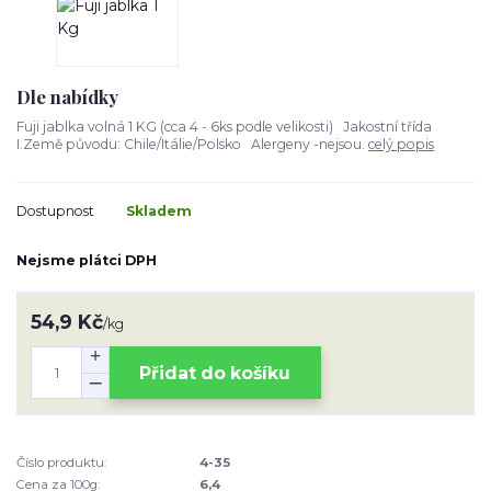
Dle nabídky
Fuji jablka volná 1 KG (cca 4 - 6ks podle velikosti) Jakostní třída
I.Země původu: Chile/Itálie/Polsko Alergeny -nejsou.
celý popis
Dostupnost
Skladem
Nejsme plátci DPH
54,9 Kč
/
kg
Přidat do košíku
Číslo produktu:
4-35
Cena za 100g:
6,4