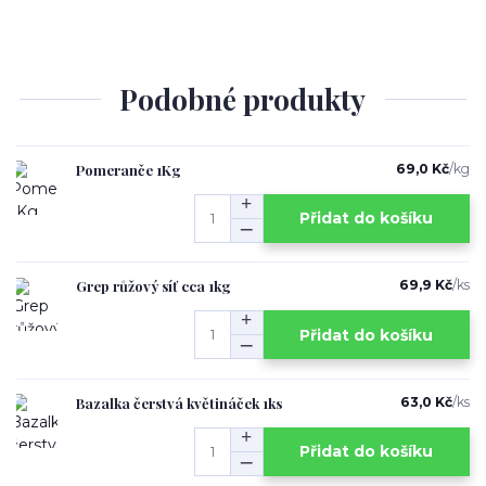
Podobné produkty
Pomeranče 1Kg
69,0 Kč
/
kg
Přidat do košíku
Grep růžový síť cca 1kg
69,9 Kč
/
ks
Přidat do košíku
Bazalka čerstvá květináček 1ks
63,0 Kč
/
ks
Přidat do košíku