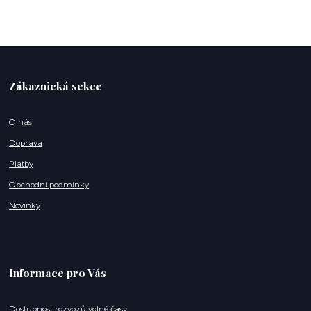
Zákaznická sekce
O nás
Doprava
Platby
Obchodní podmínky
Novinky
Informace pro Vás
Dostupnost rozvozů volné časy