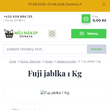
07.08.2026- 07.08.2026 Zavřeno !!!
+420 608 886 135
0
ks
0,00 Kč
( Po-So, 07-18 h )
Menu
Hledat
Úvod
Ovoce, Zelenina
Ovoce
Jablka a Hrušky
Fuji jablka 1 Kg
Fuji jablka 1 Kg