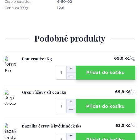
Číslo produktu:
4-50-02
Cena za 100g:
12,6
Podobné produkty
Pomeranče 1Kg
69,0 Kč
/
kg
Přidat do košíku
Grep růžový síť cca 1kg
69,9 Kč
/
ks
Přidat do košíku
Bazalka čerstvá květináček 1ks
63,0 Kč
/
ks
Přidat do košíku