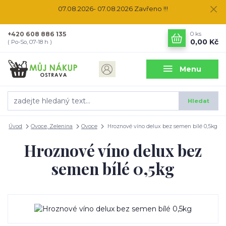
07.08.2026- 07.08.2026 Zavřeno !!!
+420 608 886 135
0
ks
0,00 Kč
( Po-So, 07-18 h )
Menu
Hledat
Úvod
Ovoce, Zelenina
Ovoce
Hroznové víno delux bez semen bílé 0,5kg
Hroznové víno delux bez
semen bílé 0,5kg