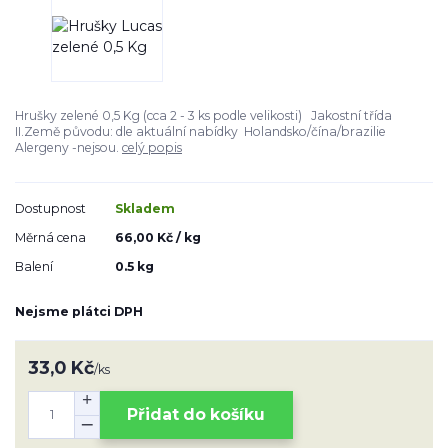
Hrušky zelené 0,5 Kg (cca 2 - 3 ks podle velikosti) Jakostní třída
II.Země původu: dle aktuální nabídky Holandsko/čína/brazilie
Alergeny -nejsou.
celý popis
Dostupnost
Skladem
Měrná cena
66,00 Kč / kg
Balení
0.5 kg
Nejsme plátci DPH
33,0 Kč
/
ks
Přidat do košíku