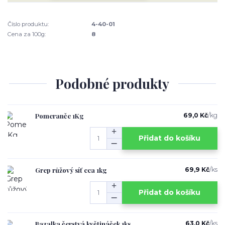
Číslo produktu:
4-40-01
Cena za 100g:
8
Podobné produkty
Pomeranče 1Kg
69,0 Kč
/
kg
Přidat do košíku
Grep růžový síť cca 1kg
69,9 Kč
/
ks
Přidat do košíku
Bazalka čerstvá květináček 1ks
63,0 Kč
/
ks