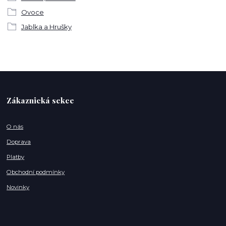
Ovoce
Jablka a Hrušky
Zákaznická sekce
O nás
Doprava
Platby
Obchodní podmínky
Novinky