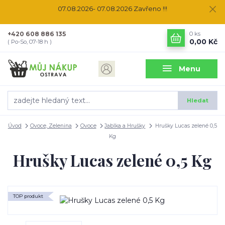
07.08.2026- 07.08.2026 Zavřeno !!!
+420 608 886 135
0
ks
0,00 Kč
( Po-So, 07-18 h )
Menu
Hledat
Úvod
Ovoce, Zelenina
Ovoce
Jablka a Hrušky
Hrušky Lucas zelené 0,5
Kg
Hrušky Lucas zelené 0,5 Kg
TOP produkt