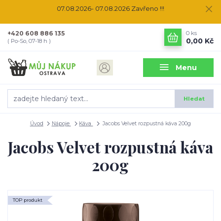
07.08.2026- 07.08.2026 Zavřeno !!!
+420 608 886 135
0
ks
0,00 Kč
( Po-So, 07-18 h )
Menu
Hledat
Úvod
Nápoje
Káva
Jacobs Velvet rozpustná káva 200g
Jacobs Velvet rozpustná káva
200g
TOP produkt