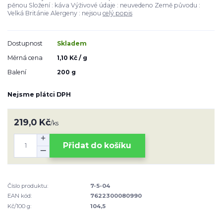
pěnou Složení : káva Výživové údaje : neuvedeno Země původu :
Velká Británie Alergeny : nejsou
celý popis
Dostupnost
Skladem
Měrná cena
1,10 Kč / g
Balení
200 g
Nejsme plátci DPH
219,0 Kč
/
ks
Přidat do košíku
Číslo produktu:
7-5-04
EAN kód:
7622300080990
Kč/100 g:
104,5