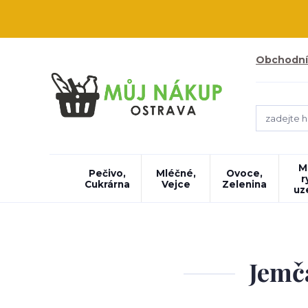
Obchodní
M
Pečivo,
Mléčné,
Ovoce,
r
Cukrárna
Vejce
Zelenina
uz
Jemča