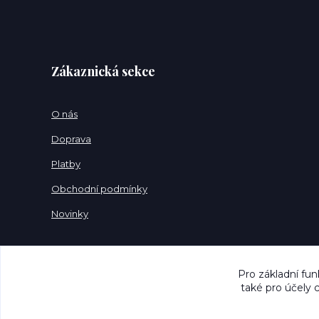
Zákaznická sekce
O nás
Doprava
Platby
Obchodní podmínky
Novinky
Pro základní fun
také pro účely 