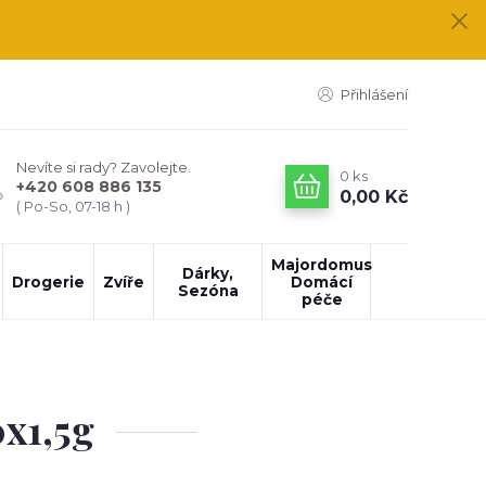
Přihlášení
Nevíte si rady? Zavolejte.
0
ks
+420 608 886 135
0,00 Kč
( Po-So, 07-18 h )
Majordomus
Dárky,
Drogerie
Zvíře
Domácí
Sezóna
péče
0x1,5g