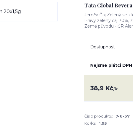
Tata Global Bevera
Jemča Čaj Zelený se zá
Pravý zelený čaj 70%, 
Země původu - ČR Ale
Dostupnost
Nejsme plátci DPH
38,9 Kč
/
ks
Číslo produktu:
7-6-37
Kć /Ks:
1,95