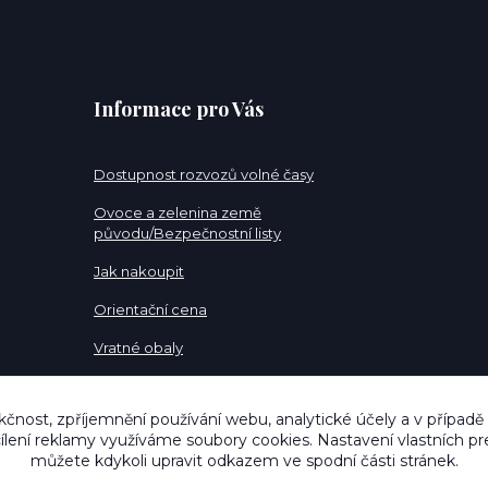
Informace pro Vás
Dostupnost rozvozů volné časy
Ovoce a zelenina země
původu/Bezpečnostní listy
Jak nakoupit
Orientační cena
Vratné obaly
Pracovní pozice
kčnost, zpříjemnění používání webu, analytické účely a v případě
cílení reklamy využíváme soubory cookies. Nastavení vlastních pr
můžete kdykoli upravit odkazem ve spodní části stránek.