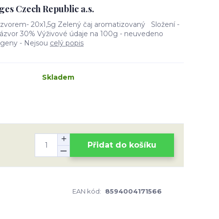
ges Czech Republic a.s.
zvorem- 20x1,5g Zelený čaj aromatizovaný Složení -
zázvor 30% Výživové údaje na 100g - neuvedeno
rgeny - Nejsou
celý popis
Skladem
Přidat do košíku
EAN kód:
8594004171566