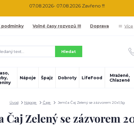
07.08.2026- 07.08.2026 Zavřeno !!!
 podmínky
Volné časy rozvozů !!!
Doprava
Více
Hledat
aso,
Mražené,
yby,
Nápoje
Špajz
Dobroty
LifeFood
Chlazené
eniny
Úvod
Nápoje
Čaje
Jemča Čaj Zelený se zázvorem 20x1,5g
 Čaj Zelený se zázvorem 2