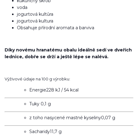
kukuřičný škrob
voda
jogurtová kultůra
jogurtová kultura
Obsahuje přírodní aromata a barviva
Díky novému hranatému obalu ideálně sedí ve dveřích
lednice, dobře se drží a ještě lépe se nalévá.
Výživové údaje na 100 g výrobku:
Energie
228 kJ / 54 kcal
Tuky 0,1
g
z toho nasycené mastné kyseliny
0,07 g
Sacharidy11,7
g