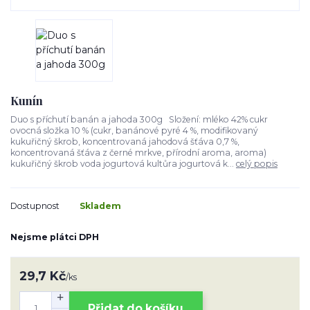
Kunín
Duo s příchutí banán a jahoda 300g Složení: mléko 42% cukr
ovocná složka 10 % (cukr, banánové pyré 4 %, modifikovaný
kukuřičný škrob, koncentrovaná jahodová šťáva 0,7 %,
koncentrovaná šťáva z černé mrkve, přírodní aroma, aroma)
kukuřičný škrob voda jogurtová kultůra jogurtová k...
celý popis
Dostupnost
Skladem
Nejsme plátci DPH
29,7 Kč
/
ks
Přidat do košíku