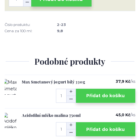
Číslo produktu:
2-23
Cena za 100 ml:
9,8
Podobné produkty
Max Smetanový jogurt bílý 330g
37,9 Kč
/
ks
Přidat do košíku
Acidofilní mléko malina 750ml
45,0 Kč
/
ks
Přidat do košíku