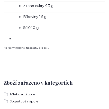
z toho cukry 9,3
g
Bílkoviny 1,5
g
Sůl
0,10 g
Alergeny mléčné. Neobsahuje lepek.
Zboží zařazeno v kategoriích
Mléko a nápoje
Jogurtové nápoje