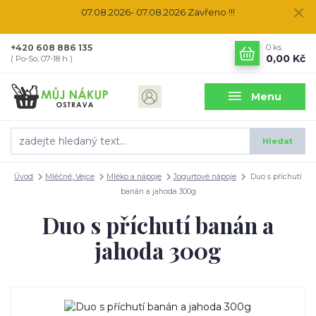
07.08.2026- 07.08.2026 Zavřeno !!!
+420 608 886 135
0
ks
0,00 Kč
( Po-So, 07-18 h )
Menu
Hledat
Úvod
Mléčné, Vejce
Mléko a nápoje
Jogurtové nápoje
Duo s příchutí
banán a jahoda 300g
Duo s příchutí banán a
jahoda 300g