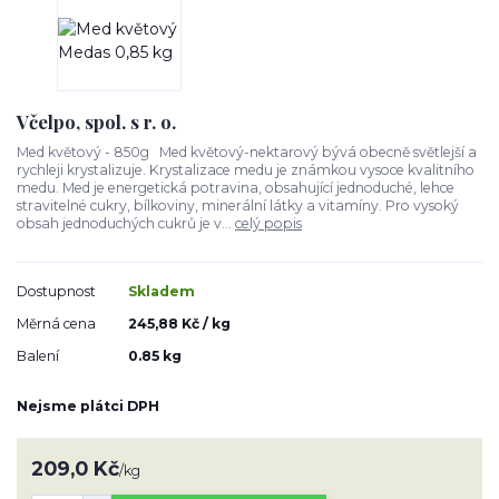
Včelpo, spol. s r. o.
Med květový - 850g Med květový-nektarový bývá obecně světlejší a
rychleji krystalizuje. Krystalizace medu je známkou vysoce kvalitního
medu. Med je energetická potravina, obsahující jednoduché, lehce
stravitelné cukry, bílkoviny, minerální látky a vitamíny. Pro vysoký
obsah jednoduchých cukrů je v...
celý popis
Dostupnost
Skladem
Měrná cena
245,88 Kč / kg
Balení
0.85 kg
Nejsme plátci DPH
209,0 Kč
/
kg