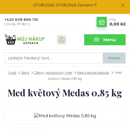
07.08.2026- 07.08.2026 Zavřeno !!!
+420 608 886 135
0
ks
0,00 Kč
( Po-So, 07-18 h )
Menu
Hledat
Úvod
Špajz
Džemy, pomazánky, med
Med a tekuté sladidla
Med
květový Medas 0,85 kg
Med květový Medas 0,85 kg