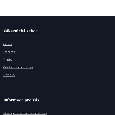
Zákaznická sekce
O nás
Doprava
Platby
Obchodní podmínky
Novinky
Informace pro Vás
Dostupnost rozvozů volné časy