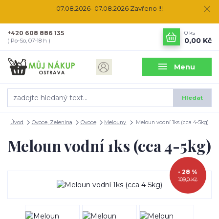
07.08.2026- 07.08.2026 Zavřeno !!!
+420 608 886 135
0
ks
0,00 Kč
( Po-So, 07-18 h )
Menu
Hledat
Úvod
Ovoce, Zelenina
Ovoce
Melouny
Meloun vodní 1ks (cca 4-5kg)
Meloun vodní 1ks (cca 4-5kg)
- 28 %
109,0 Kč