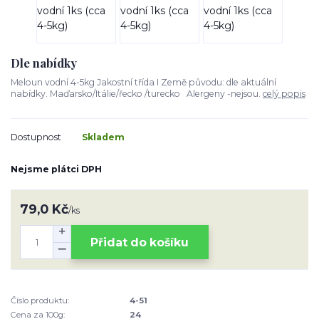
Dle nabídky
Meloun vodní 4-5kg Jakostní třída I Země původu: dle aktuální
nabídky. Maďarsko/Itálie/řecko /turecko Alergeny -nejsou.
celý popis
Dostupnost
Skladem
Nejsme plátci DPH
79,0 Kč
/
ks
Přidat do košíku
Číslo produktu:
4-51
Cena za 100g:
24