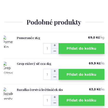
Podobné produkty
Pomeranče 1Kg
69,0 Kč
/
kg
Přidat do košíku
Grep růžový síť cca 1kg
69,9 Kč
/
ks
Přidat do košíku
Bazalka čerstvá květináček 1ks
63,0 Kč
/
ks
Přidat do košíku