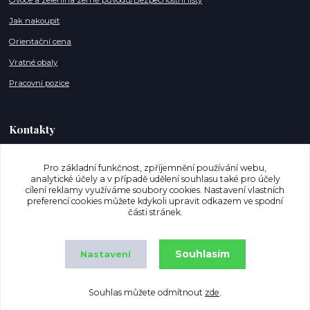
Ovoce a zelenina země původu/Bezpečnostní listy
Jak nakoupit
Orientační cena
Vratné obaly
Pracovní pozice
Kontakty
info@mujnakupostrava.cz
Pro základní funkčnost, zpříjemnění používání webu,
analytické účely a v případě udělení souhlasu také pro účely
+420 608 886 135 (Po,So - 07-18h)
cílení reklamy využíváme soubory cookies. Nastavení vlastních
preferencí cookies můžete kdykoli upravit odkazem ve spodní
Jsme na Facebooku
části stránek.
Jsme na Instagram
Souhlasím
Nastavení
Souhlas můžete odmítnout
zde
.
Copyright © MujNakupOstrava.cz