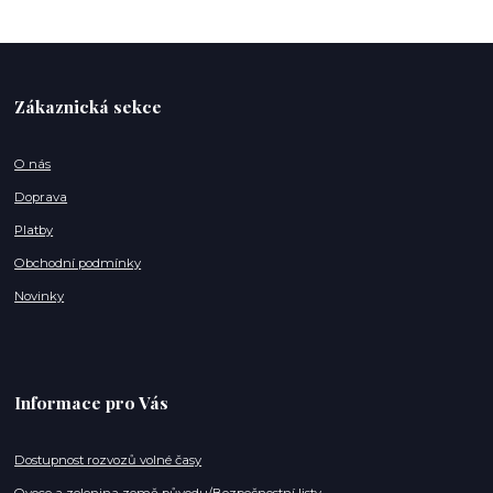
Zákaznická sekce
O nás
Doprava
Platby
Obchodní podmínky
Novinky
Informace pro Vás
Dostupnost rozvozů volné časy