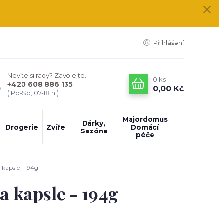
Přihlášení
Nevíte si rady? Zavolejte.
0
ks
+420 608 886 135
0,00 Kč
( Po-So, 07-18 h )
Majordomus
Dárky,
Drogerie
Zvíře
Domácí
Sezóna
péče
 kapsle - 194g
a kapsle - 194g