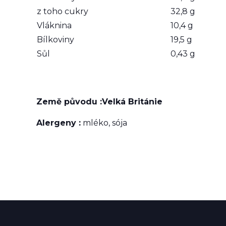
z toho cukry
32,8 g
Vláknina
10,4 g
Bílkoviny
19,5 g
Sůl
0,43 g
Země původu :Velká Británie
Alergeny :
mléko, sója