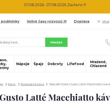
07.08.2026- 07.08.2026 Zavřeno !!!
 podmínky
Volné časy rozvozů !!!
Doprava
Více
Hledat
aso,
Mražené,
yby,
Nápoje
Špajz
Dobroty
LifeFood
Chlazené
eniny
je
Káva
Rozpustná káva
Nescafé Dolce Gusto Latté Macchiatto káva
Gusto Latté Macchiatto káv