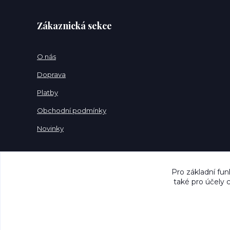
Zákaznická sekce
O nás
Doprava
Platby
Obchodní podmínky
Novinky
Pro základní fun
také pro účely 