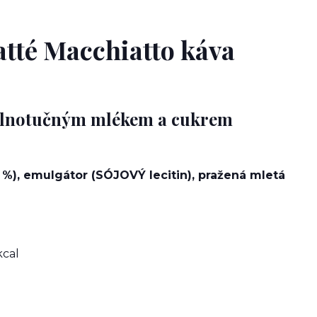
atté Macchiatto káva
 plnotučným mlékem a cukrem
 %), emulgátor (SÓJOVÝ lecitin), pražená mletá
kcal