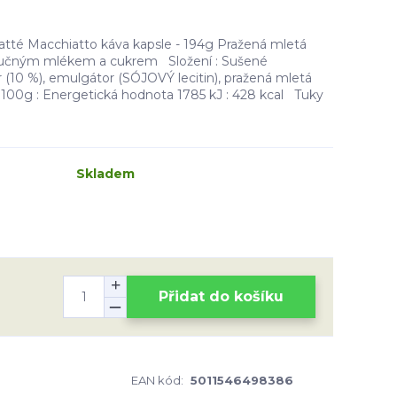
tté Macchiatto káva kapsle - 194g Pražená mletá
tučným mlékem a cukrem Složení : Sušené
(10 %), emulgátor (SÓJOVÝ lecitin), pražená mletá
 100g : Energetická hodnota 1785 kJ : 428 kcal Tuky
Skladem
Přidat do košíku
EAN kód:
5011546498386