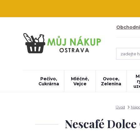
Obchodní
M
Pečivo,
Mléčné,
Ovoce,
r
Cukrárna
Vejce
Zelenina
uz
Úvod
Nápo
Nescafé Dolce 