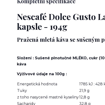
Kompletní specifikace
Nescafé Dolce Gusto L
kapsle - 194g
Pražená mletá káva se sušeným
Složení : Sušené plnotučné MLÉKO, cukr (10
káva
Výživové údaje na 100g :
Energetická hodnota
1785 kJ : 428 
Tuky
21,9 g
z toho nasycené mastné kyseliny
12,8 g
Sacharidy
32,8 g