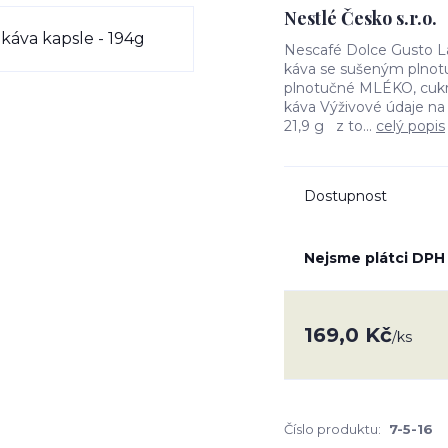
Nestlé Česko s.r.o.
Nescafé Dolce Gusto La
káva se sušeným plno
plnotučné MLÉKO, cukr 
káva Výživové údaje na
21,9 g z to...
celý popis
Dostupnost
Nejsme plátci DPH
169,0 Kč
/
ks
Číslo produktu:
7-5-16