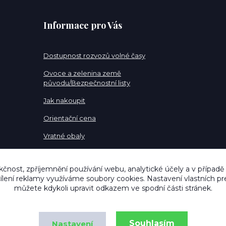
Informace pro Vás
Dostupnost rozvozů volné časy
Ovoce a zelenina země
původu/Bezpečnostní listy
Jak nakoupit
Orientační cena
Vratné obaly
Pracovní pozice
kčnost, zpříjemnění používání webu, analytické účely a v případě
cílení reklamy využíváme soubory cookies. Nastavení vlastních pr
můžete kdykoli upravit odkazem ve spodní části stránek.
Souhlasím
Nastavení