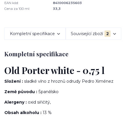
EAN kód:
8410006235603
Cena za 100 ml:
33,3
Kompletní specifikace
Související zboží
2
Kompletní specifikace
Old Porter white - 0,75 l
Složení :
sladké víno z hroznů odrudy Pedro Ximénez
Země původu :
Španělsko
Alergeny :
oxid siřičitý,
Obsah alkoholu :
13 %