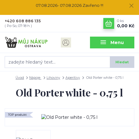
07.08.2026- 07.08.2026 Zavřeno !!!
+420 608 886 135
0
ks
0,00 Kč
( Po-So, 07-18 h )
Menu
Hledat
Úvod
Nápoje
Lihoviny
Aperitivy
Old Porter white - 0,75 l
Old Porter white - 0,75 l
TOP produkt