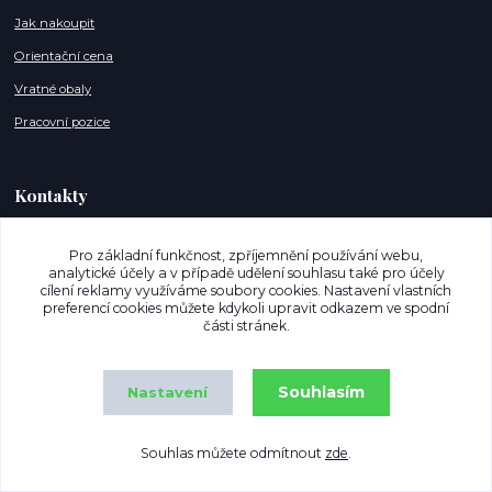
Jak nakoupit
Orientační cena
Vratné obaly
Pracovní pozice
Kontakty
info@mujnakupostrava.cz
Pro základní funkčnost, zpříjemnění používání webu,
analytické účely a v případě udělení souhlasu také pro účely
+420 608 886 135 (Po,So - 07-18h)
cílení reklamy využíváme soubory cookies. Nastavení vlastních
preferencí cookies můžete kdykoli upravit odkazem ve spodní
Jsme na Facebooku
části stránek.
Jsme na Instagram
Souhlasím
Nastavení
Souhlas můžete odmítnout
zde
.
Copyright © MujNakupOstrava.cz