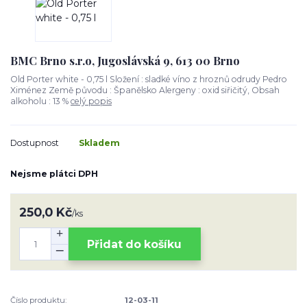
BMC Brno s.r.o, Jugoslávská 9, 613 00 Brno
Old Porter white - 0,75 l Složení : sladké víno z hroznů odrudy Pedro
Ximénez Země původu : Španělsko Alergeny : oxid siřičitý, Obsah
alkoholu : 13 %
celý popis
Dostupnost
Skladem
Nejsme plátci DPH
250,0 Kč
/
ks
Přidat do košíku
Číslo produktu:
12-03-11