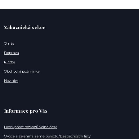
Zákaznická sekce
O nás
Doprava
Platby
Obchodní podmínky
Novinky
Informace pro Vás
Dostupnost rozvozů volné časy
Ovoce a zelenina země původu/Bezpečnostní listy