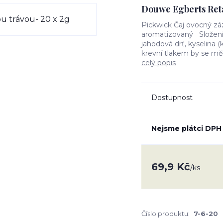
Douwe Egberts Reta
Pickwick Čaj ovocný záz
aromatizovaný Složení - 
jahodová drť, kyselina (
krevní tlakem by se mě
celý popis
Dostupnost
Nejsme plátci DPH
69,9 Kč
/
ks
Číslo produktu:
7-6-20