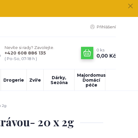
Přihlášení
Nevíte si rady? Zavolejte.
0
ks
+420 608 886 135
0,00 Kč
( Po-So, 07-18 h )
Majordomus
Dárky,
Drogerie
Zvíře
Domácí
Sezóna
péče
x 2g
trávou- 20 x 2g