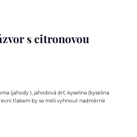
ázvor s citronovou
aroma (jahody ), jahodová drť, kyselina (kyselina
m krevní tlakem by se měli vyhnout nadměrné