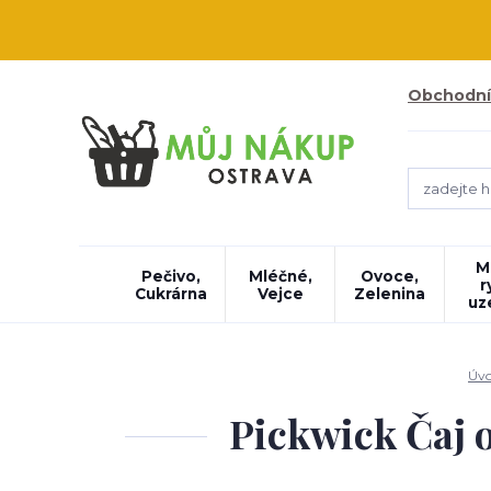
Obchodní
M
Pečivo,
Mléčné,
Ovoce,
r
Cukrárna
Vejce
Zelenina
uz
Úv
Pickwick Čaj o