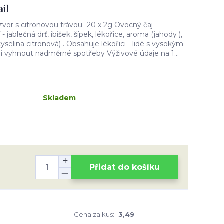
il
vor s citronovou trávou- 20 x 2g Ovocný čaj
jablečná drť, ibišek, šípek, lékořice, aroma (jahody ),
kyselina citronová) . Obsahuje lékořici - lidé s vysokým
li vyhnout nadměrné spotřeby Výživové údaje na 1...
Skladem
Přidat do košíku
Cena za kus:
3,49