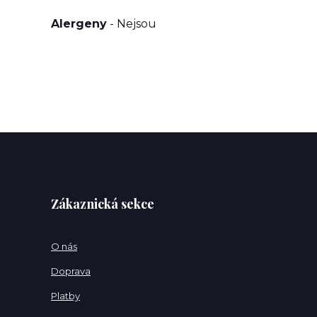
Alergeny
- Nejsou
Zákaznická sekce
O nás
Doprava
Platby