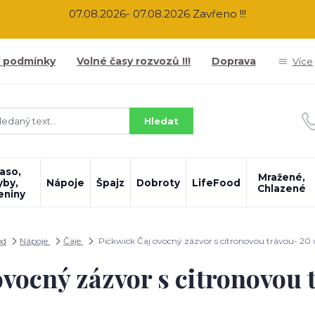
07.08.2026- 07.08.2026 Zavřeno !!!
 podmínky
Volné časy rozvozů !!!
Doprava
Více
Hledat
aso,
Mražené,
yby,
Nápoje
Špajz
Dobroty
LifeFood
Chlazené
eniny
od
Nápoje
Čaje
Pickwick Čaj ovocný zázvor s citronovou trávou- 20 
vocný zázvor s citronovou 