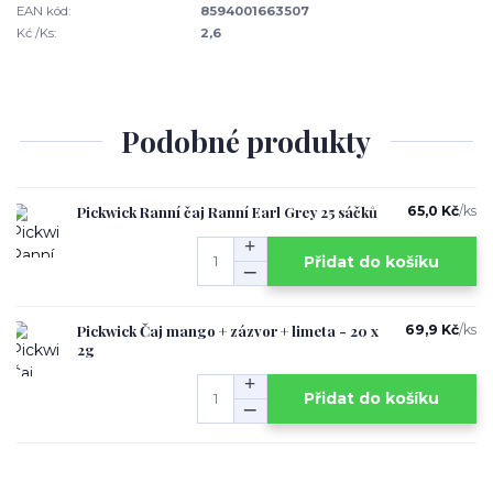
EAN kód:
8594001663507
Kć /Ks:
2,6
Podobné produkty
Pickwick Ranní čaj Ranní Earl Grey 25 sáčků
65,0 Kč
/
ks
Přidat do košíku
Pickwick Čaj mango + zázvor + limeta - 20 x
69,9 Kč
/
ks
2g
Přidat do košíku