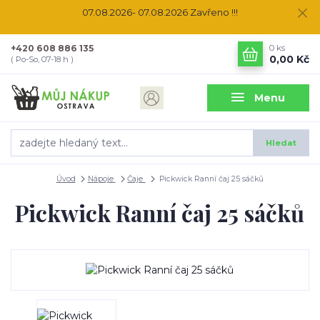
07.08.2026- 07.08.2026 Zavřeno !!!
+420 608 886 135
0
ks
0,00 Kč
( Po-So, 07-18 h )
Menu
Hledat
Úvod
Nápoje
Čaje
Pickwick Ranní čaj 25 sáčků
Pickwick Ranní čaj 25 sáčků