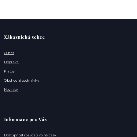
Zákaznická sekce
O nás
Doprava
Platby
Obchodní podmínky
Novinky
Informace pro Vás
Dostupnost rozvozů volné časy