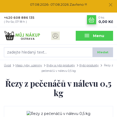
07.08.2026- 07.08.2026 Zavřeno !!!
+420 608 886 135
0
ks
0,00 Kč
( Po-So, 07-18 h )
Menu
Hledat
Úvod
Maso, ryby, uzeniny
Ryby a rybí produkty
Rybí produkty
Řezy z
pečenáčů v nálevu 0,5 kg
Řezy z pečenáčů v nálevu 0,5
kg