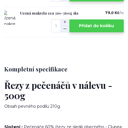
Uzená makrela cca 310-360g 1ks
79,0 Kč
/
ks
Přidat do košíku
Kompletní specifikace
Řezy z pečenáčů v nálevu -
500g
Obsah pevného podílu 210g.
Složení :
Pečenáče 60% (řezy ze sledě obecného - Clupea