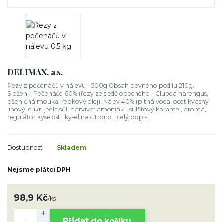
DELIMAX, a.s.
Řezy z pečenáčů v nálevu - 500g Obsah pevného podílu 210g.
Složení : Pečenáče 60% (řezy ze sledě obecného - Clupea harengus,
pšeničná mouka, řepkový olej), Nálev 40% (pitná voda, ocet kvasný
lihový, cukr, jedlá sůl, barvivo: amoniak - sulfitový karamel, aroma,
regulátor kyselosti: kyselina citrono...
celý popis
Dostupnost
Skladem
Nejsme plátci DPH
98,9 Kč
/
ks
Přidat do košíku