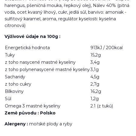
harengus, pšeničná mouka, řepkový olej), Nálev 40% (pitná
voda, ocet kvasný lihový, cukr, jedlá sůl, barvivo: amoniak -
sulfitový karamel, aroma, regulátor kyselosti: kyselina
citronová)
Výživové údaje na 100g :
Energetická hodnota
913kJ / 200kcal
Tuky
15,2g
z toho nasycené mastné kyseliny
3,4g
z toho polynenasycené mastné kyseliny
3,1g
Sacharidy
4,5g
z toho cukry
2,7g
Bílkoviny
16,2g
Sůl
1,2g
Omega 3 mastné kyseliny
2.1 (z tuků)
Země původu : Polsko
Alergeny :
mořské plody a ryby