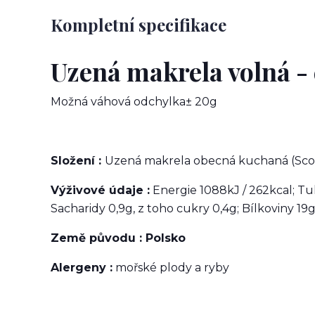
Kompletní specifikace
Uzená makrela volná -
Možná váhová odchylka± 20g
Složení :
Uzená makrela obecná kuchaná (Scom
Výživové údaje :
Energie 1088kJ / 262kcal; Tu
Sacharidy 0,9g, z toho cukry 0,4g; Bílkoviny 19g;
Země původu : Polsko
Alergeny :
mořské plody a ryby