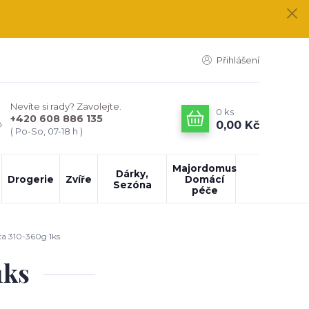
Přihlášení
Nevíte si rady? Zavolejte.
0
ks
+420 608 886 135
0,00 Kč
( Po-So, 07-18 h )
Majordomus
Dárky,
Drogerie
Zvíře
Domácí
Sezóna
péče
a 310-360g 1ks
1ks