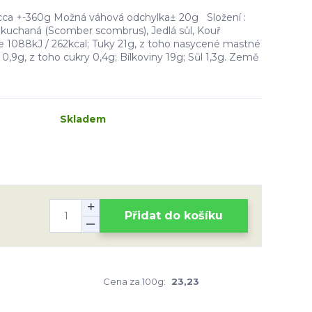
 cca +-360g Možná váhová odchylka± 20g Složení :
kuchaná (Scomber scombrus), Jedlá sůl, Kouř
ie 1088kJ / 262kcal; Tuky 21g, z toho nasycené mastné
 0,9g, z toho cukry 0,4g; Bílkoviny 19g; Sůl 1,3g. Země
Skladem
Přidat do košíku
Cena za 100g:
23,23