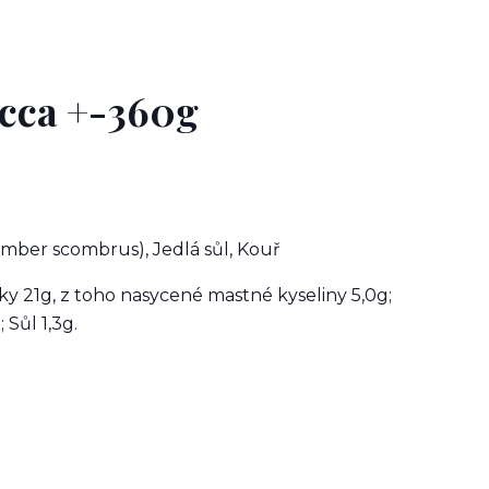
 cca +-360g
ber scombrus), Jedlá sůl, Kouř
ky 21g, z toho nasycené mastné kyseliny 5,0g;
 Sůl 1,3g.