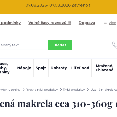
07.08.2026- 07.08.2026 Zavřeno !!!
 podmínky
Volné časy rozvozů !!!
Doprava
Více
Hledat
aso,
Mražené,
yby,
Nápoje
Špajz
Dobroty
LifeFood
Chlazené
eniny
ryby, uzeniny
Ryby a rybí produkty
Rybí produkty
Uzená makrela cc
ená makrela cca 310-360g 