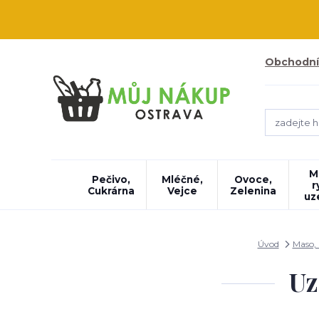
Obchodní
M
Pečivo,
Mléčné,
Ovoce,
r
Cukrárna
Vejce
Zelenina
uz
Úvod
Maso, 
Uz