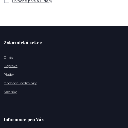
Ovocné piva a Cidery
Zákaznická sekce
O nás
Doprava
Platby
Obchodní podmínky
Novinky
Informace pro Vás