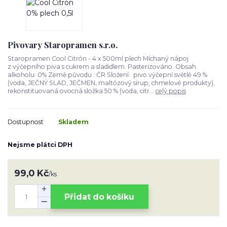
Pivovary Staropramen s.r.o.
Staropramen Cool Citrón - 4 x 500ml plech Míchaný nápoj
z výčepního piva s cukrem a sladidlem. Pasterizováno. Obsah
alkoholu: 0% Země původu : ČR Složení: pivo výčepní světlé 49 %
(voda, JEČNÝ SLAD, JEČMEN, maltózový sirup, chmelové produkty),
rekonstituovaná ovocná složka 50 % (voda, citr...
celý popis
Dostupnost
Skladem
Nejsme plátci DPH
99,0 Kč
/
ks
Přidat do košíku