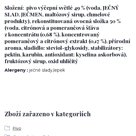
Složení: pivo výčepní světlé 49 % (voda, JEČNÝ
SLAD, JEČMEN, maltózový sirup, chmelové
produkty), rekonstituovaná ovocná složka 50 %
(voda, citrónová a pomerančová šťáva
z koncentrátu (0,68 %), koncentrovaný
pomerančový a citrónový extrakt (0,17 %), přírodní
aroma, sladidlo: steviol-glykosidy, stabilizátory:
pektin, karubin, antioxidant: kyselina askorbová),
fruktózový sirup, oxid uhličitý
Alergeny :
ječné slady,lepek
Zboží zařazeno v kategoriích
Pivo