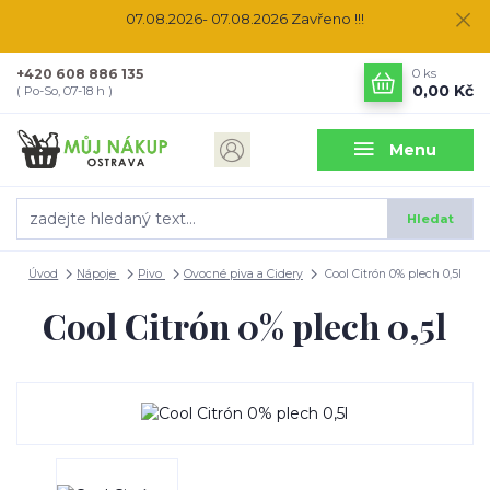
07.08.2026- 07.08.2026 Zavřeno !!!
+420 608 886 135
0
ks
0,00 Kč
( Po-So, 07-18 h )
Menu
Hledat
Úvod
Nápoje
Pivo
Ovocné piva a Cidery
Cool Citrón 0% plech 0,5l
Cool Citrón 0% plech 0,5l