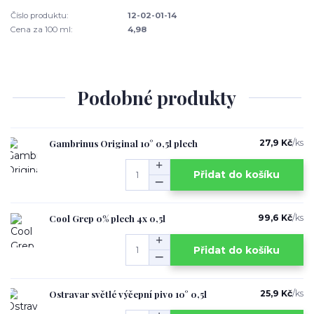
Číslo produktu:
12-02-01-14
Cena za 100 ml:
4,98
Podobné produkty
Gambrinus Original 10° 0,5l plech
27,9 Kč
/
ks
Přidat do košíku
Cool Grep 0% plech 4x 0,5l
99,6 Kč
/
ks
Přidat do košíku
Ostravar světlé výčepní pivo 10° 0,5l
25,9 Kč
/
ks