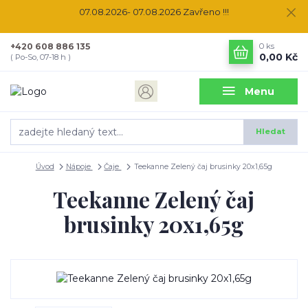
07.08.2026- 07.08.2026 Zavřeno !!!
+420 608 886 135
0
ks
0,00 Kč
( Po-So, 07-18 h )
Menu
Hledat
Úvod
Nápoje
Čaje
Teekanne Zelený čaj brusinky 20x1,65g
Teekanne Zelený čaj
brusinky 20x1,65g