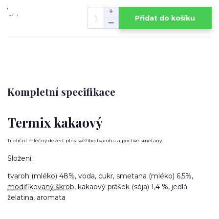
Přidat do košíku
Kompletní specifikace
Termix kakaový
Tradiční mléčný dezert plný svěžího tvarohu a poctivé smetany.
Složení:
tvaroh (mléko) 48%, voda, cukr, smetana (mléko) 6,5%,
modifikovaný škrob
, kakaový prášek (sója) 1,4 %, jedlá
želatina, aromata