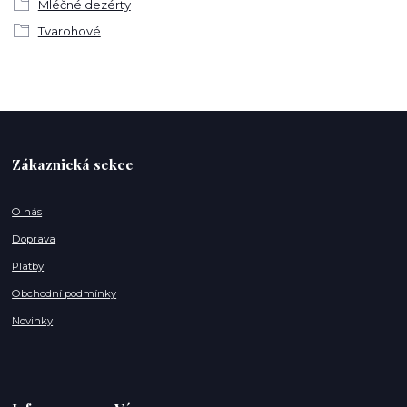
Mléčné dezérty
Tvarohové
Zákaznická sekce
O nás
Doprava
Platby
Obchodní podmínky
Novinky