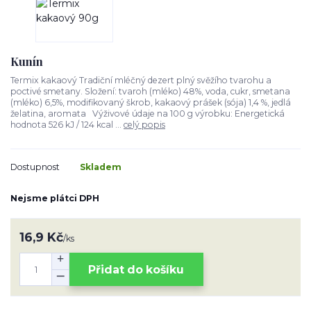
Kunín
Termix kakaový Tradiční mléčný dezert plný svěžího tvarohu a
poctivé smetany. Složení: tvaroh (mléko) 48%, voda, cukr, smetana
(mléko) 6,5%, modifikovaný škrob, kakaový prášek (sója) 1,4 %, jedlá
želatina, aromata Výživové údaje na 100 g výrobku: Energetická
hodnota 526 kJ / 124 kcal ...
celý popis
Dostupnost
Skladem
Nejsme plátci DPH
16,9 Kč
/
ks
Přidat do košíku