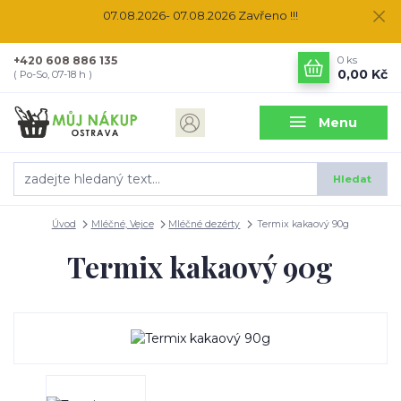
07.08.2026- 07.08.2026 Zavřeno !!!
+420 608 886 135
0
ks
0,00 Kč
( Po-So, 07-18 h )
Menu
Hledat
Úvod
Mléčné, Vejce
Mléčné dezérty
Termix kakaový 90g
Termix kakaový 90g