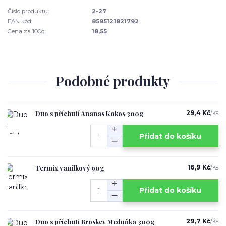
Číslo produktu:
2-27
EAN kód:
8595121821792
Cena za 100g:
18,55
Podobné produkty
Duo s příchutí Ananas Kokos 300g
29,4 Kč
/
ks
Přidat do košíku
Termix vanilkový 90g
16,9 Kč
/
ks
Přidat do košíku
Duo s příchutí Broskev Meduňka 300g
29,7 Kč
/
ks