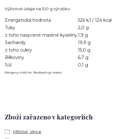
Výživové údaje na 100 g výrobku:
Energetická hodnota
526 kJ / 124 kcal
Tuky
2,0 g
z toho nasycené mastné kyseliny
1,9 g
Sacharidy
19,9 g
z toho cukry
15,0 g
Bílkoviny
6,7 g
Sůl
0,1 g
Alergeny mléčné. Neobsahuje lepek.
Zboží zařazeno v kategoriích
Mléčné, Vejce