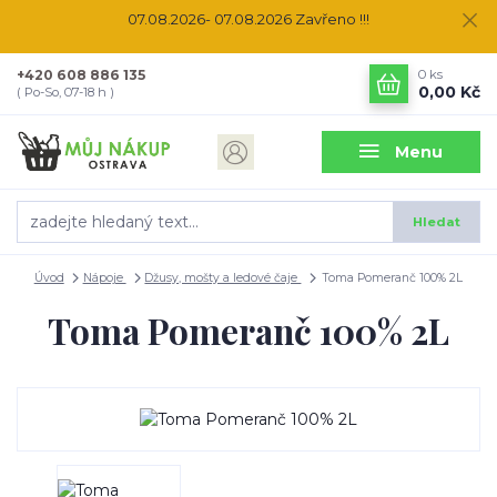
07.08.2026- 07.08.2026 Zavřeno !!!
+420 608 886 135
0
ks
0,00 Kč
( Po-So, 07-18 h )
Menu
Hledat
Úvod
Nápoje
Džusy, mošty a ledové čaje
Toma Pomeranč 100% 2L
Toma Pomeranč 100% 2L