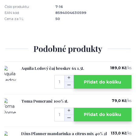
Číslo produktu:
7-16
EAN kód:
8594004630599
Cena za 1 L:
50
Podobné produkty
Aquila Ledový čaj broskev 6x 1,5L
189,0 Kč
/
ks
Přidat do košíku
Toma Pomeranč 100% 1L
79,0 Kč
/
ks
Přidat do košíku
Džus Pfanner mandarinka a citrus mix 40% 2l
133,0 Kč
/
ks