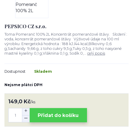
PEPSICO CZ s.r.o.
Toma Pomeranč 100% 2L Koncentrát pomerančové štávy. Složení :
voda, koncenrát pomerančové šťávy Výživové údaje na 100 ml
výrobku: Energetická hodnota : 188 kJ /44 kcal,Bílkoviny 0,6
g,Sacharidy 9,66 g, z toho cukry 9,5 g,Tuky 0,5 g, z toho nasycené
mastné kyseliny 0,1 g,Vláknina 0,1 g, Sodík 0,...
celý popis
Dostupnost
Skladem
Nejsme plátci DPH
149,0 Kč
/
ks
Přidat do košíku