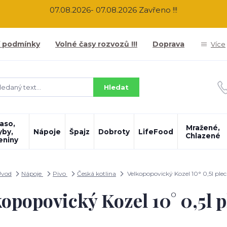
07.08.2026- 07.08.2026 Zavřeno !!!
 podmínky
Volné časy rozvozů !!!
Doprava
Více
Hledat
aso,
Mražené,
yby,
Nápoje
Špajz
Dobroty
LifeFood
Chlazené
eniny
Úvod
Nápoje
Pivo
Česká kotlina
Velkopopovický Kozel 10° 0,5l ple
opopovický Kozel 10° 0,5l 