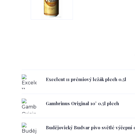
Excelent 11 prémiový ležák plech 0,5l
Gambrinus Original 10° 0,5l plech
Budějovický Budvar pivo světlé výčepní 0