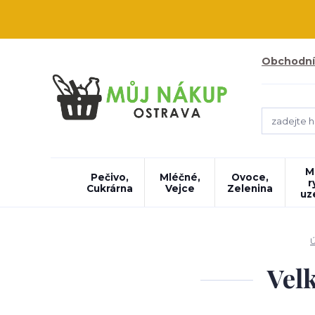
Obchodní
M
Pečivo,
Mléčné,
Ovoce,
r
Cukrárna
Vejce
Zelenina
uz
Velk