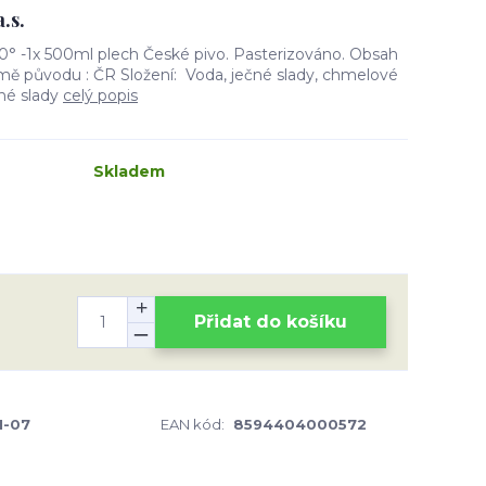
.s.
0° -1x 500ml plech České pivo. Pasterizováno. Obsah
emě původu : ČR Složení: Voda, ječné slady, chmelové
čné slady
celý popis
Skladem
Přidat do košíku
1-07
EAN kód:
8594404000572