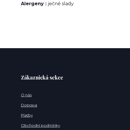
Alergeny :
ječné slady
Zákaznická sekce
O nás
Doprava
Platby
Obchodní podmínky