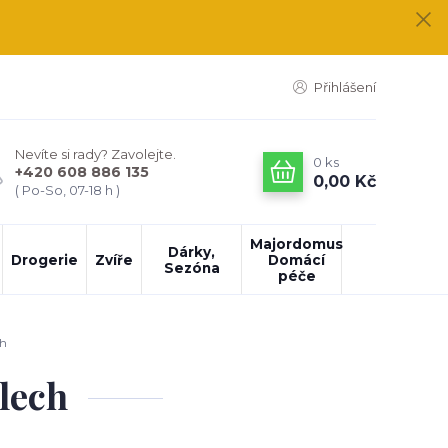
Přihlášení
Nevíte si rady? Zavolejte.
0
ks
+420 608 886 135
0,00 Kč
( Po-So, 07-18 h )
Majordomus
Dárky,
Drogerie
Zvíře
Domácí
Sezóna
péče
ch
plech