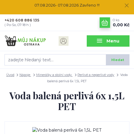
07.08.2026- 07.08.2026 Zavřeno !!!
+420 608 886 135
0
ks
0,00 Kč
( Po-So, 07-18 h )
Menu
Hledat
Úvod
Nápoje
Minerálky a stolní vody
Perlivé a neperlivé vody
Voda
balená perlivá 6x 1,5L PET
Voda balená perlivá 6x 1,5L
PET