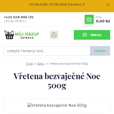
07.08.2026- 07.08.2026 Zavřeno !!!
+420 608 886 135
0
ks
0,00 Kč
( Po-So, 07-18 h )
Menu
Hledat
Úvod
Špajz
Vřetena bezvaječné Noe 500g
Vřetena bezvaječné Noe
500g