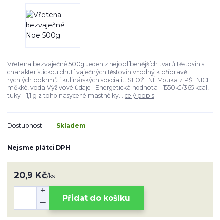
Vřetena bezvaječné 500g Jeden z nejoblíbenějších tvarů těstovin s
charakteristickou chutí vaječných těstovin vhodný k přípravě
rychlých pokrmů i kulinářských specialit. SLOŽENÍ: Mouka z PŠENICE
měkké, voda Výživové údaje : Energetická hodnota - 1550kJ/365 kcal,
tuky - 1,1 g z toho nasycené mastné ky...
celý popis
Dostupnost
Skladem
Nejsme plátci DPH
20,9 Kč
/
ks
Přidat do košíku