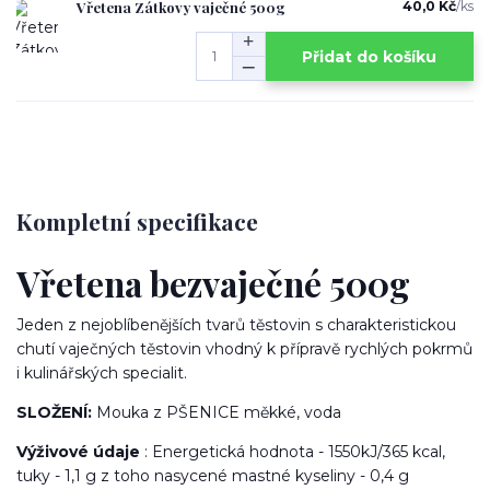
Vřetena Zátkovy vaječné 500g
40,0 Kč
/
ks
Přidat do košíku
Kompletní specifikace
Vřetena bezvaječné 500g
Jeden z nejoblíbenějších tvarů těstovin s charakteristickou
chutí vaječných těstovin vhodný k přípravě rychlých pokrmů
i kulinářských specialit.
SLOŽENÍ:
Mouka z PŠENICE měkké, voda
Výživové údaje
: Energetická hodnota - 1550kJ/365 kcal,
tuky - 1,1 g z toho nasycené mastné kyseliny - 0,4 g