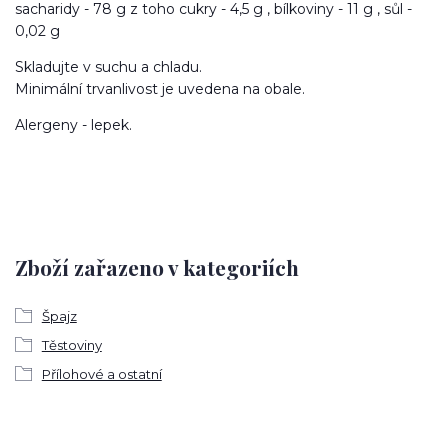
sacharidy - 78 g z toho cukry - 4,5 g , bílkoviny - 11 g , sůl -
0,02 g
Skladujte v suchu a chladu.
Minimální trvanlivost je uvedena na obale.
Alergeny - lepek.
Zboží zařazeno v kategoriích
Špajz
Těstoviny
Přílohové a ostatní