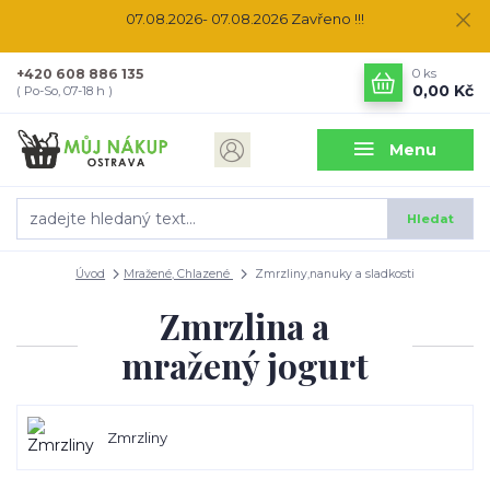
07.08.2026- 07.08.2026 Zavřeno !!!
+420 608 886 135
0
ks
0,00 Kč
( Po-So, 07-18 h )
Menu
Hledat
Úvod
Mražené, Chlazené
Zmrzliny,nanuky a sladkosti
Zmrzlina a
mražený jogurt
Zmrzliny