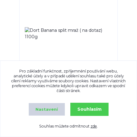
Pro základní funkčnost, zpříjemnění používání webu,
analytické účely a v případě udělení souhlasu také pro účely
Dort Banana split mraž ( na dotaz) 1100g
cílení reklamy využíváme soubory cookies. Nastavení vlastních
489,0 Kč
/
ks
preferencí cookies můžete kdykoli upravit odkazem ve spodní
části stránek.
Přidat do košíku
Souhlasím
Nastavení
Souhlas můžete odmítnout
zde
.