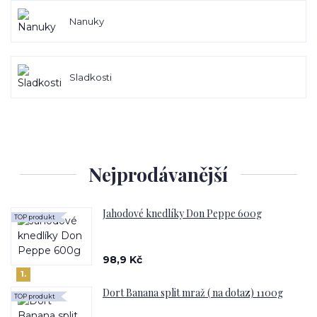
Nanuky
Sladkosti
Nejprodávanější
Jahodové knedlíky Don Peppe 600g
TOP produkt
98,9 Kč
1.
Dort Banana split mraž ( na dotaz) 1100g
TOP produkt