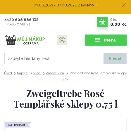
07.08.2026- 07.08.2026 Zavřeno !!!
+420 608 886 135
0
ks
0,00 Kč
( Po-So, 07-18 h )
Menu
Hledat
Úvod
Nápoje
Víno
Růžové vína
Zweigeltrebe Rosé Templářské sklepy
0,75 l
Zweigeltrebe Rosé
Templářské sklepy 0,75 l
TOP produkt