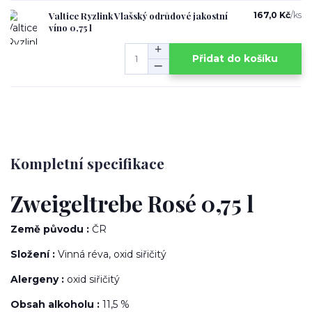
Valtice Ryzlink Vlašský odrůdové jakostní
167,0 Kč
/
ks
víno 0,75 l
Přidat do košíku
Kompletní specifikace
Zweigeltrebe Rosé 0,75 l
Země původu :
ČR
Složení :
Vinná réva, oxid siřičitý
Alergeny :
oxid siřičitý
Obsah alkoholu :
11,5 %