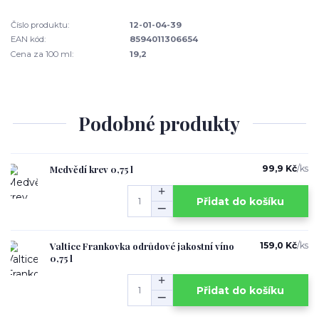
Číslo produktu:
12-01-04-39
EAN kód:
8594011306654
Cena za 100 ml:
19,2
Podobné produkty
Medvědí krev 0,75 l
99,9 Kč
/
ks
Přidat do košíku
Valtice Frankovka odrůdové jakostní víno
159,0 Kč
/
ks
0,75 l
Přidat do košíku