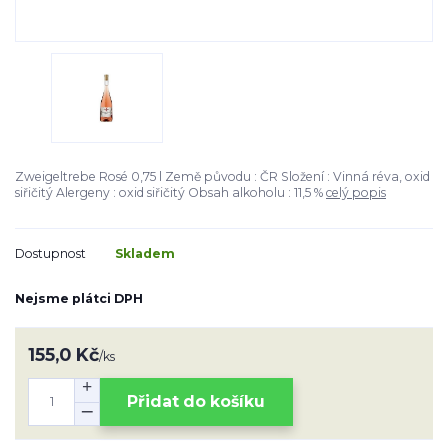
Zweigeltrebe Rosé 0,75 l Země původu : ČR Složení : Vinná réva, oxid
siřičitý Alergeny : oxid siřičitý Obsah alkoholu : 11,5 %
celý popis
Dostupnost
Skladem
Nejsme plátci DPH
155,0 Kč
/
ks
Přidat do košíku