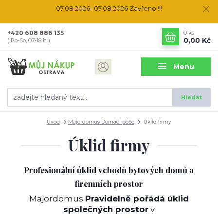
07.08.2026- 07.08.2026 Zavřeno !!!
+420 608 886 135
0
ks
0,00 Kč
( Po-So, 07-18 h )
Menu
Hledat
Úvod
Majordomus Domácí péče
Úklid firmy
Úklid firmy
Profesionální úklid vchodů bytových domů a
firemních prostor
Majordomus
Pravidelně pořádá úklid
společných prostor
v