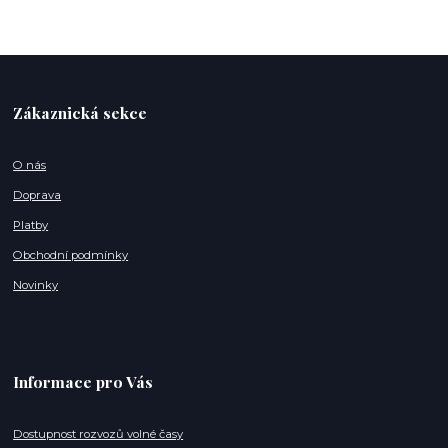
Zákaznická sekce
O nás
Doprava
Platby
Obchodní podmínky
Novinky
Informace pro Vás
Dostupnost rozvozů volné časy