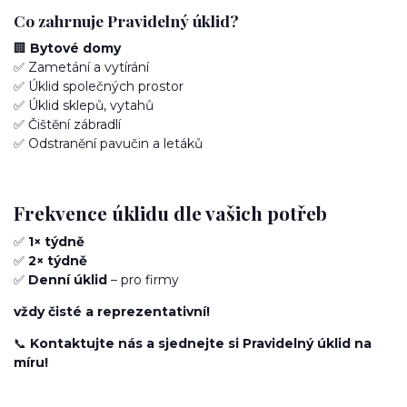
Co zahrnuje Pravidelný úklid?
🏢
Bytové domy
✅ Zametání a vytírání
✅ Úklid společných prostor
✅ Úklid sklepů, vytahů
✅ Čištění zábradlí
✅ Odstranění pavučin a letáků
Frekvence úklidu dle vašich potřeb
✅
1× týdně
✅
2× týdně
✅
Denní úklid
– pro firmy
vždy čisté a reprezentativní!
📞
Kontaktujte nás a sjednejte si Pravidelný úklid na
míru!