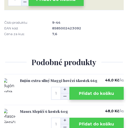
Číslo produktu:
9-44
EAN kód:
8585002423092
Cena za kus:
7,6
Podobné produkty
Bujón extra silný Maggi hovězí 6kostek 66g
46,0 Kč
/
ks
Přidat do košíku
Masox Slepičí 6 kostek 60g
48,0 Kč
/
ks
Přidat do košíku