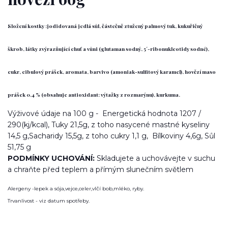
Složení kostky :jodidovaná jedlá sůl, částečně ztužený palmový tuk, kukuřičný
škrob, látky zvýrazňující chuť a vůni (glutaman sodný, 5´-ribonukleotidy sodné),
cukr, cibulový prášek, aromata, barvivo (amoniak-sulfitový karamel), hovězí maso
prášek 0,4 % (obsahuje antioxidant: výtažky z rozmarýnu), kurkuma.
Výživové údaje na 100 g - Energetická hodnota 1207 /
290(kj/kcal), Tuky 21,5g, z toho nasycené mastné kyseliny
14,5 g,Sacharidy 15,5g, z toho cukry 1,1 g, Bílkoviny 4,6g, Sůl
51,75 g
PODMÍNKY UCHOVÁNÍ:
Skladujete a uchovávejte v suchu
a chraňte před teplem a přímým slunečním světlem
Alergeny -lepek a sója,vejce,celer,vlčí bob,mléko, ryby.
Trvanlivost - viz datum spotřeby.