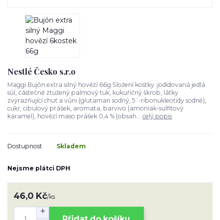
Nestlé Česko s.r.o
Maggi Bujón extra silný hovězí 66g Složení kostky :jodidovaná jedlá
sůl, částečně ztužený palmový tuk, kukuřičný škrob, látky
zvýrazňující chuť a vůni (glutaman sodný, 5´-ribonukleotidy sodné),
cukr, cibulový prášek, aromata, barvivo (amoniak-sulfitový
karamel), hovězí maso prášek 0,4 % (obsah...
celý popis
Dostupnost
Skladem
Nejsme plátci DPH
46,0 Kč
/
ks
Přidat do košíku