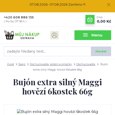
07.08.2026- 07.08.2026 Zavřeno !!!
+420 608 886 135
0
ks
0,00 Kč
( Po-So, 07-18 h )
Menu
Hledat
Úvod
Špajz
Dochucovadla, koření a omáčky
Dochucovadla
Bujón
extra silný Maggi hovězí 6kostek 66g
Bujón extra silný Maggi
hovězí 6kostek 66g