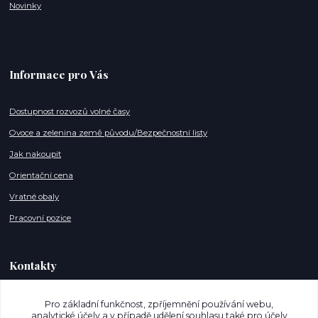
Novinky
Informace pro Vás
Dostupnost rozvozů volné časy
Ovoce a zelenina země původu/Bezpečnostní listy
Jak nakoupit
Orientační cena
Vratné obaly
Pracovní pozice
Kontakty
info@mujnakupostrava.cz
Pro základní funkčnost, zpříjemnění používání webu,
analytické účely a v případě udělení souhlasu také pro účely