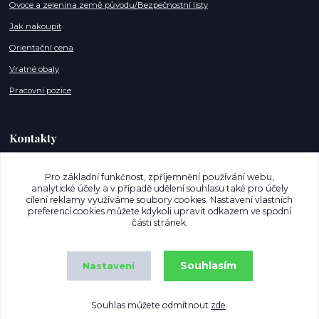
Ovoce a zelenina země původu/Bezpečnostní listy
Jak nakoupit
Orientační cena
Vratné obaly
Pracovní pozice
Kontakty
info@mujnakupostrava.cz
Pro základní funkčnost, zpříjemnění používání webu,
analytické účely a v případě udělení souhlasu také pro účely
+420 608 886 135 (Po,So - 07-18h)
cílení reklamy využíváme soubory cookies. Nastavení vlastních
preferencí cookies můžete kdykoli upravit odkazem ve spodní
Jsme na Facebooku
části stránek.
Jsme na Instagram
Souhlasím
Nastavení
Souhlas můžete odmítnout
zde
.
Copyright © MujNakupOstrava.cz