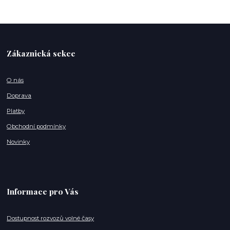
Zákaznická sekce
O nás
Doprava
Platby
Obchodní podmínky
Novinky
Informace pro Vás
Dostupnost rozvozů volné časy