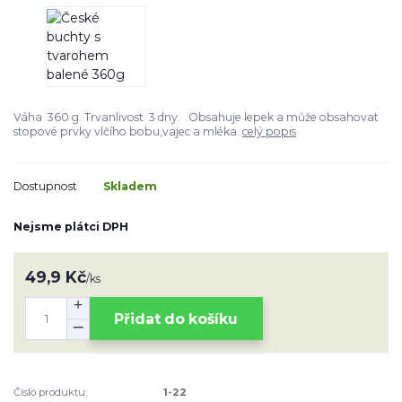
Váha 360 g. Trvanlivost 3 dny. Obsahuje lepek a může obsahovat
stopové prvky vlčího bobu,vajec a mléka.
celý popis
Dostupnost
Skladem
Nejsme plátci DPH
49,9 Kč
/
ks
Přidat do košíku
Číslo produktu:
1-22