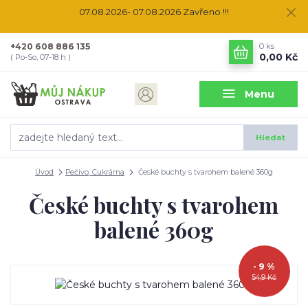
07.08.2026- 07.08.2026 Zavřeno !!!
+420 608 886 135
0
ks
0,00 Kč
( Po-So, 07-18 h )
Menu
Hledat
Úvod
Pečivo, Cukrárna
České buchty s tvarohem balené 360g
České buchty s tvarohem
balené 360g
- 9 %
54,9 Kč