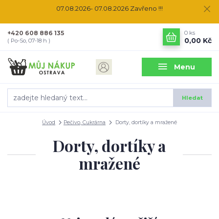
07.08.2026- 07.08.2026 Zavřeno !!!
+420 608 886 135
0
ks
0,00 Kč
( Po-So, 07-18 h )
Menu
Hledat
Úvod
Pečivo, Cukrárna
Dorty, dortíky a mražené
Dorty, dortíky a
mražené