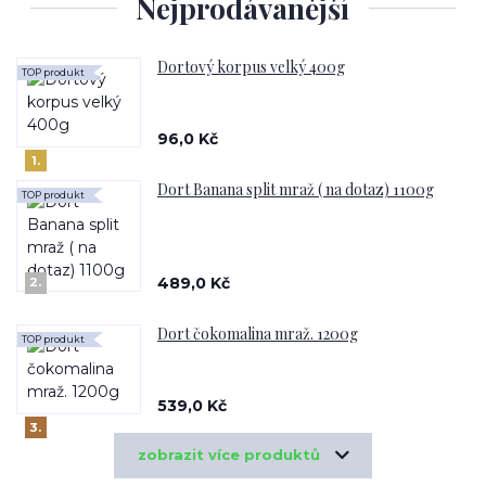
Nejprodávanější
Dortový korpus velký 400g
TOP produkt
96,0 Kč
1.
Dort Banana split mraž ( na dotaz) 1100g
TOP produkt
489,0 Kč
2.
Dort čokomalina mraž. 1200g
TOP produkt
539,0 Kč
3.
zobrazit více produktů