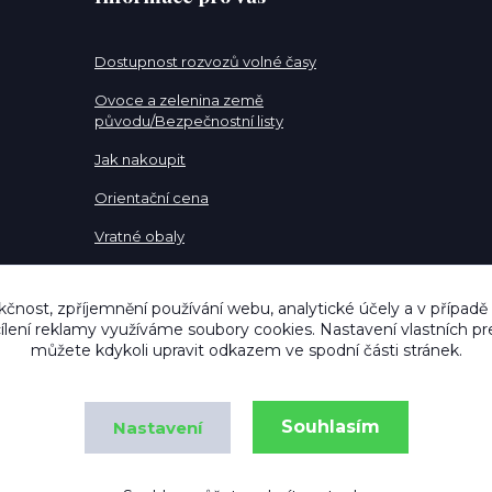
Dostupnost rozvozů volné časy
Ovoce a zelenina země
původu/Bezpečnostní listy
Jak nakoupit
Orientační cena
Vratné obaly
Pracovní pozice
kčnost, zpříjemnění používání webu, analytické účely a v případě
cílení reklamy využíváme soubory cookies. Nastavení vlastních pr
můžete kdykoli upravit odkazem ve spodní části stránek.
Souhlasím
Nastavení
Copyright © MujNakupOstrava.cz