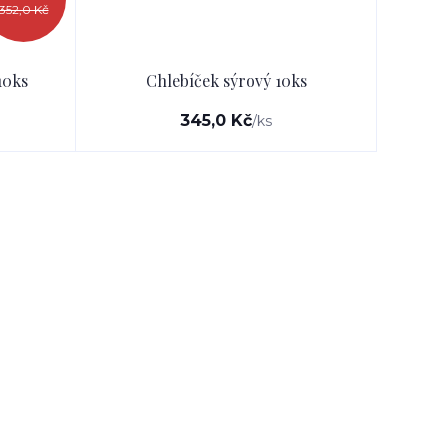
352,0 Kč
10ks
Chlebíček sýrový 10ks
345,0 Kč
/
ks