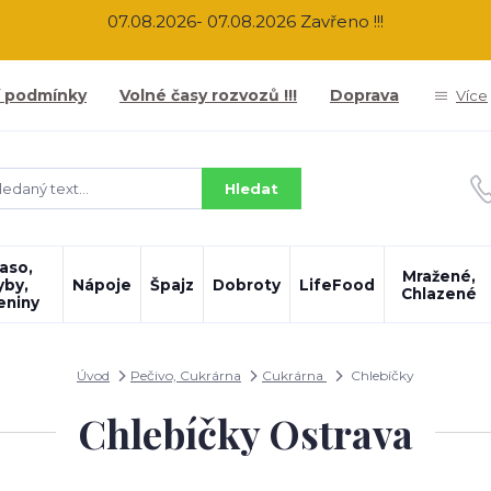
07.08.2026- 07.08.2026 Zavřeno !!!
 podmínky
Volné časy rozvozů !!!
Doprava
Více
Hledat
aso,
Mražené,
yby,
Nápoje
Špajz
Dobroty
LifeFood
Chlazené
eniny
Úvod
Pečivo, Cukrárna
Cukrárna
Chlebíčky
Chlebíčky Ostrava