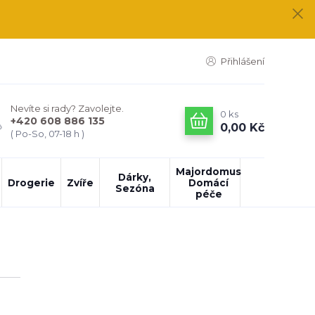
Přihlášení
Nevíte si rady? Zavolejte.
0
ks
+420 608 886 135
0,00 Kč
( Po-So, 07-18 h )
Majordomus
Dárky,
Drogerie
Zvíře
Domácí
Sezóna
péče