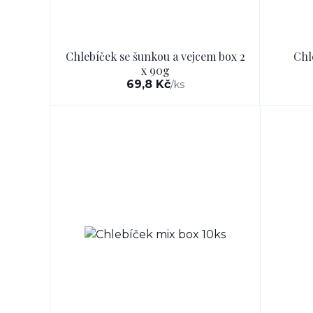
Chlebíček se šunkou a vejcem box 2
Chl
x 90g
69,8 Kč
/
ks