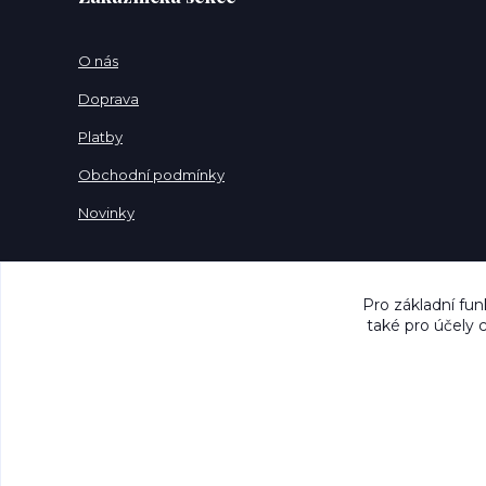
O nás
Doprava
Platby
Obchodní podmínky
Novinky
Pro základní fun
také pro účely 