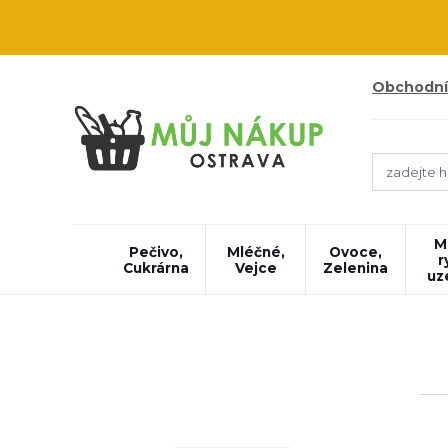
Obchodní
M
Pečivo,
Mléčné,
Ovoce,
r
Cukrárna
Vejce
Zelenina
uz