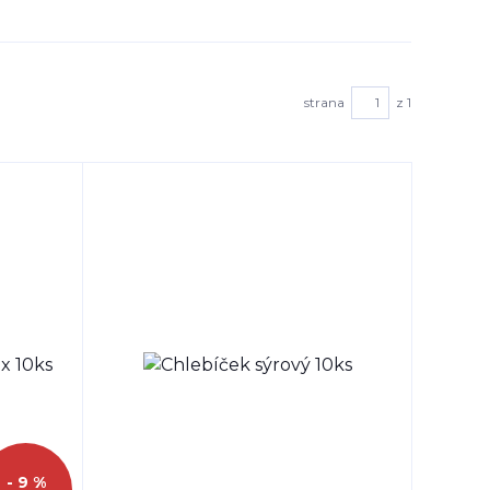
strana
z 1
- 9 %