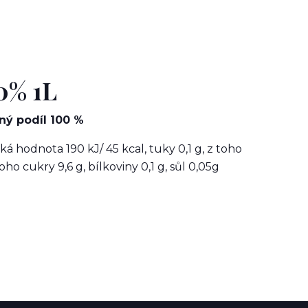
0% 1L
ný podíl 100 %
ká hodnota 190 kJ/ 45 kcal, tuky 0,1 g, z toho
ho cukry 9,6 g, bílkoviny 0,1 g, sůl 0,05g