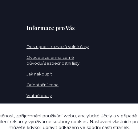
Informace pro Vás
Dostupnost rozvozů volné časy
Ovoce a zelenina země
původu/Bezpečnostní listy
Jak nakoupit
Orientační cena
Vratné obaly
Pracovní pozice
kčnost, zpříjemnění používání webu, analytické účely a v případě
cílení reklamy využíváme soubory cookies. Nastavení vlastních pr
můžete kdykoli upravit odkazem ve spodní části stránek.