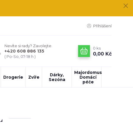
Přihlášení
Nevíte si rady? Zavolejte.
0
ks
+420 608 886 135
0,00 Kč
( Po-So, 07-18 h )
Majordomus
Dárky,
Drogerie
Zvíře
Domácí
Sezóna
péče
L