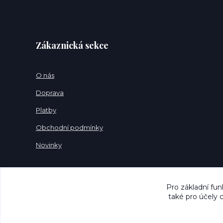
Zákaznická sekce
O nás
Doprava
Platby
Obchodní podmínky
Novinky
Pro základní fun
také pro účely 