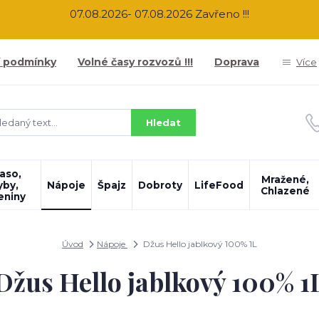
07.08.2026- 07.08.2026 Zavřeno !!!
 podmínky
Volné časy rozvozů !!!
Doprava
Více
Hledat
aso,
Mražené,
yby,
Nápoje
Špajz
Dobroty
LifeFood
Chlazené
eniny
Úvod
Nápoje
Džus Hello jablkový 100% 1L
Džus Hello jablkový 100% 1