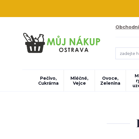
Obchodní
M
Pečivo,
Mléčné,
Ovoce,
r
Cukrárna
Vejce
Zelenina
uz