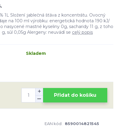
.
% 1L Složení :jablečná šťáva z koncentrátu. Ovocný
daje na 100 ml výrobku: energetická hodnota 190 kJ/
toho nasycené mastné kyseliny 0g, sacharidy 11 g, z toho
,1 g, sůl 0,05g Alergeny: neuvádí se
celý popis
Skladem
Přidat do košíku
EAN kód:
8590014821545