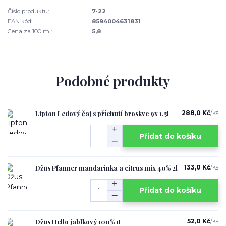
Číslo produktu:
7-22
EAN kód:
8594004631831
Cena za 100 ml:
5,8
Podobné produkty
Lipton Ledový čaj s příchutí broskve 9x 1,5l
288,0 Kč
/
ks
Přidat do košíku
Džus Pfanner mandarinka a citrus mix 40% 2l
133,0 Kč
/
ks
Přidat do košíku
Džus Hello jablkový 100% 1L
52,0 Kč
/
ks