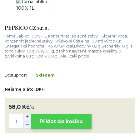
PEPSICO CZ s.r.o.
Toma Jablko 100% - 1L Koncentrát jablečné štávy. Složení : voda,
koncenrát jablečné šťávy Výživové údaje na 100 ml výrobku:
Energetická hodnota : 145 kJ /34 kcal,Bílkoviny 0,1 g,Sacharidy 8 g, z
toho cukry 7,9 g,Tuky 0,1 g, z toho nasycené mastné kyseliny 0,1
g,Vláknina 0,1 g, Sodík 0,0 g Ale...
celý popis
Dostupnost
Skladem
Nejsme plátci DPH
58,0 Kč
/
ks
Přidat do košíku