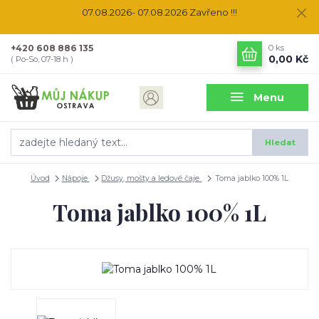
07.08.2026- 07.08.2026 Zavřeno !!!
+420 608 886 135
0
ks
0,00 Kč
( Po-So, 07-18 h )
Menu
Hledat
Úvod
Nápoje
Džusy, mošty a ledové čaje
Toma jablko 100% 1L
Toma jablko 100% 1L